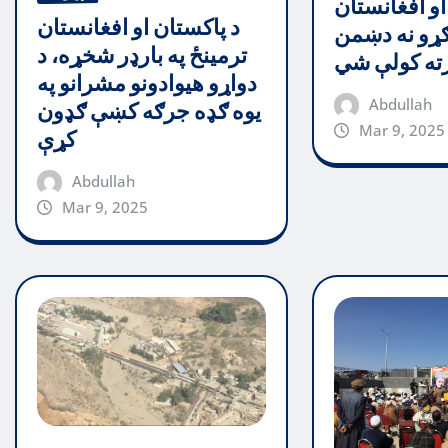
او افغانستان
د پاکستان او افغانستان
ړو نه دښمن
ترمینځ په بارډر شخړه، د
رته کولې شي
دواړو هیوادونو مشرانو په
Abdullah
یوه ګډه جرګه کښې ګډون
Mar 9, 2025
کړې
Abdullah
Mar 9, 2025