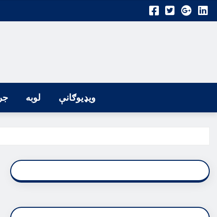
ویډیوګانې
لوبه
جر