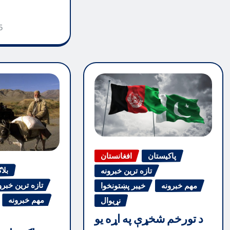
5
پاکیستان
افغانستان
بلا
تازه ترین خبرونه
تازه ترین خبرو
مهم خبرونه
خیبر پښتونخوا
مهم خبرونه
نړیوال
د تورخم شخړې په اړه یو