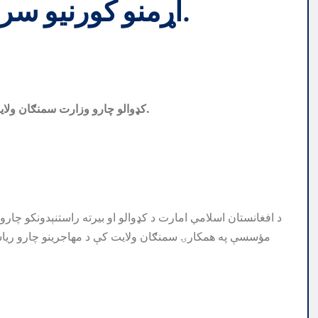
اړمنو کورنیو سره نغدي کومک ترسره کړی.
کډوالو چارو وزارت سمنګان ولایت کې د نیږدې ۱۱۰۰ اړمنو کورنیو سره نغدي کومک ترسره کړی.
د افغانستان اسلامي امارت د کډوالو او بیرته راستنېدونکو چار