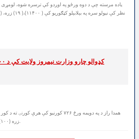
زره (۱۰۰)، ۱۷) زره (۱۰۰)، (۲۸۴۵۰) او (۲۵۳۵۰) افغانۍ نغدې ووېشل شوې.