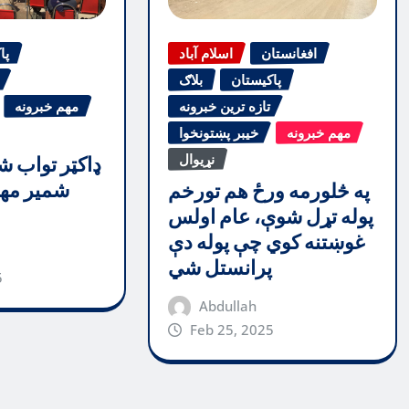
افغانستان
اسلام آباد
پا
پاکیستان
بلاګ
تازه ترین خبرونه
مهم خبرونه
مهم خبرونه
خیبر پښتونخوا
نړیوال
ډاکټر تواب ش
شمیر مهم
په څلورمه ورځ هم تورخم
پوله تړل شوې، عام اولس
غوښتنه کوي چې پوله دې
پرانستل شي
5
Abdullah
Feb 25, 2025