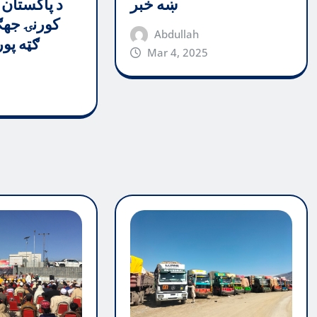
د پاکستان 
ښه خبر
کورنۍ جهګ
Abdullah
ګټه پو
Mar 4, 2025