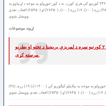
یاده مرسته چې د دوه ورځو په اوږدو کې ترسره شوه، لومړی ۳۴۲ کورنيو کې هرې کورنۍ ته د کور جوړولو په موخه د اړتياوو په
نظر کې نيولو سره په بېلابېلو کټګوريو کې ( ۱۱۴۰۰)،( ۱۹) زره، (۳۸) زره (۱۰۰)، ۱۷) زره (۱۰۰)، (۲۸۴۵۰) او (۲۵۳۵۰) افغانۍ نغدې
ووېشل شوې.
اړوند موضوعات
کډوالو چارو وزارت نیمروز ولایت کې د ۲۰۰ کورنیو سره د لمریزې بریښنا د تختو او بطریو
مرسته کړی.
همدا راز د په دویمه ورځ ۷۲۶ کورنیو کې هرې کورنۍ ته د کور جوړولو په موخه په بېلابېلو کټګوريو کې ( ۱۱۴۰۰)،( ۱۹) زره، (۳۸)