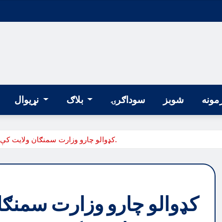
مونه
شوبز
سوداګرۍ
بلاګ
نړیوال
کډوالو چارو وزارت سمنګان ولایت کې د نیږدې ۱۱۰۰ اړمنو کورنیو سره نغدي کومک ترسره کړی.