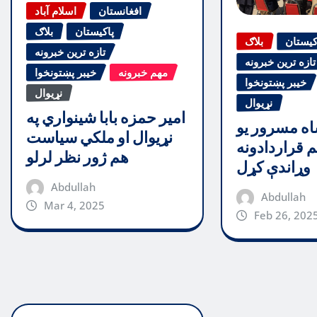
افغانستان
اسلام آباد
پاکیستان
بلاګ
کیستان
بلاګ
تازه ترین خبرونه
تازه ترین خبرونه
مهم خبرونه
خیبر پښتونخوا
خیبر پښتونخوا
نړیوال
نړیوال
امیر حمزه بابا شینواري په
اه مسرور یو
نړیوال او ملکي سیاست
 قراردادونه
هم ژور نظر لرلو
وړاندې کړل
Abdullah
Abdullah
Mar 4, 2025
Feb 26, 202