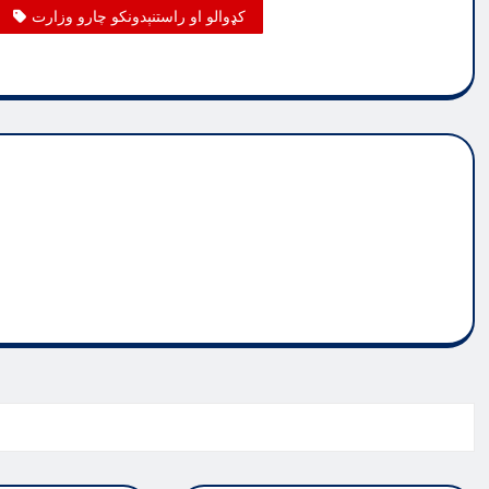
کډوالو او راستنېدونکو چارو وزارت