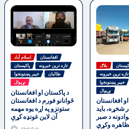
افغانستان
اسلام آباد
کیستان
بلاګ
تازه ترین خبرونه
پاکیستان
تازه ترین خبرونه
طالبان
خیبر پښتونخوا
خیبر پښتونخوا
نړیوال
نړیوال
د پاکستان او افغانستان
ځوانانو فورم د افغانستان
او افغانستان
ستونزو په اړه یوه مهمه
ر شخړه، باید
آن لاین غونډه کړې
وادونه د صبر
اهره وکړي
Abdullah