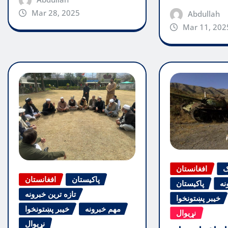
Mar 28, 2025
Abdullah
Mar 11, 202
ګ
افغانستان
پاکیستان
افغانستان
نه
پاکیستان
تازه ترین خبرونه
خیبر پښتونخوا
مهم خبرونه
خیبر پښتونخوا
نړیوال
نړیوال