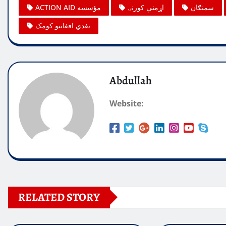
سمنګان
اړمنې کورنۍ
ACTION AID مؤسسه
نغدي افغانیو کومک
Abdullah
Website:
RELATED STORY