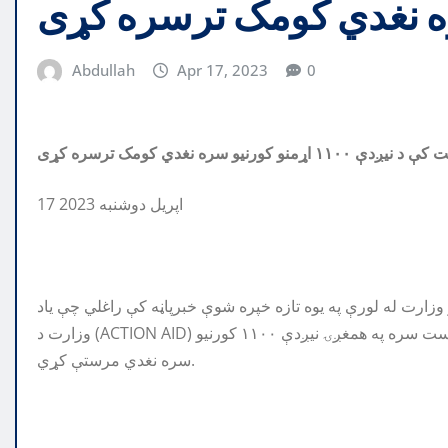
Abdullah
Apr 17, 2023
0
17 اپریل دوشنبه 2023
و وزارت له لورې په یوه تازه خپره شوې خبرپاڼه کې راغلي چې یاد
وزارت د (ACTION AID) مؤسسې په همکارۍ سمنګان ولايت کې د مهاجرينو چارو رياست سره په همغږۍ نیږدې ۱۱۰۰ کورنيو
سره نغدي مرستې کړي.