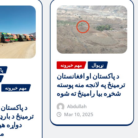
نړیوال
مهم خبرونه
پا
د پاکستان او افغانستان
ترمینځ په لانجه منه پوسته
مهم خبرونه
شخړه بیا رامینځ ته شوه
Abdullah
د پاکستان 
Mar 10, 2025
ترمینځ د بارډ
دواړه هی
مظ