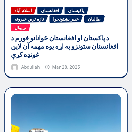
پاکیستان
افغانستان
اسلام آباد
طالبان
خیبر پښتونخوا
تازه ترین خبرونه
نړیوال
د پاکستان او افغانستان ځوانانو فورم د
افغانستان ستونزو په اړه یوه مهمه آن لاین
غونډه کړې
Abdullah
Mar 28, 2025