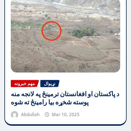
نړیوال
مهم خبرونه
د پاکستان او افغانستان ترمینځ په لانجه منه
پوسته شخړه بیا رامینځ ته شوه
Abdullah
Mar 10, 2025