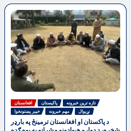
تازه ترین خبرونه
پاکیستان
افغانستان
نړیوال
مهم خبرونه
خیبر پښتونخوا
د پاکستان او افغانستان ترمینځ په بارډر
شخړه، د دواړو هیوادونو مشرانو په یوه ګډه