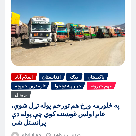
پاکیستان
بلاګ
افغانستان
اسلام آباد
مهم خبرونه
خیبر پښتونخوا
تازه ترین خبرونه
نړیوال
په څلورمه ورځ هم تورخم پوله تړل شوې،
عام اولس غوښتنه کوي چې پوله دې
پرانستل شي
Abdullah
Feb 25, 2025