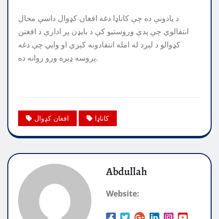
د یادونې ده چې کاناډا دغه افغان کډوال داسې محال
انتقالوي چې پدې وروستیو کې د بایډن پر ادارې د افغتن
کډوالو د لېږد له امله انتقادونه کېږي او وايي چې دغه
پروسه ډیره ورو روانه ده.
کاناډا
افغان کډوال
Abdullah
Website: