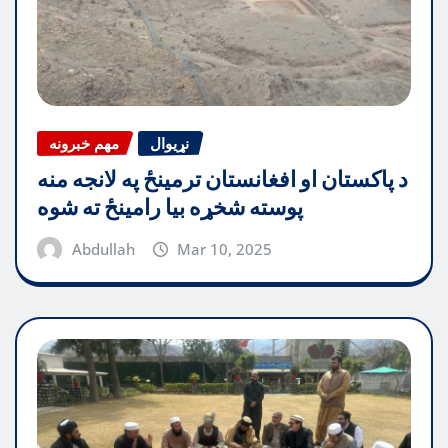
نړیوال
مهم خبرونه
د پاکستان او افغانستان ترمینځ په لانجه منه
پوسته شخړه بیا رامینځ ته شوه
Abdullah
Mar 10, 2025