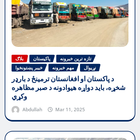
تازه ترین خبرونه
پاکیستان
بلاګ
نړیوال
مهم خبرونه
خیبر پښتونخوا
د پاکستان او افغانستان ترمینځ د بارډر
شخړه، باید دواړه هیوادونه د صبر مظاهره
وکړي
Abdullah
Mar 11, 2025