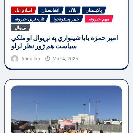
پاکیستان
بلاګ
افغانستان
اسلام آباد
مهم خبرونه
خیبر پښتونخوا
تازه ترین خبرونه
نړیوال
امیر حمزه بابا شینواري په نړیوال او ملکي
سیاست هم ژور نظر لرلو
Abdullah
Mar 4, 2025