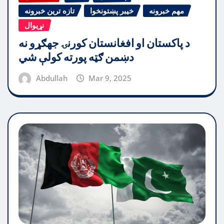
مهم خبرونه
خیبر پښتونخوا
تازه ترین خبرونه
نړیوال
د پاکستان او افغانستان کورنۍ جهګړو نه
دښمن ګټه پورته کولې شي
Abdullah
Mar 9, 2025