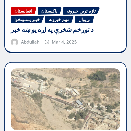
تازه ترین خبرونه
پاکیستان
افغانستان
نړیوال
مهم خبرونه
خیبر پښتونخوا
د تورخم شخړې په اړه یو ښه خبر
Abdullah
Mar 4, 2025