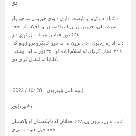
دي
‏د کاناډا د وګړو او تابعيت ادارې د يوې خبرپاڼې په خپرولو
سره ويلي، چې پرون يې له پاکستان او تاجکستان څخه
۶۶۸ نور افغانان هم انتقال کړي دي.
دغه اداره زياتوي، چې پرون يې په دوو ځانګړو پروازونو کې
۳۱۸ افغان کډوال له اسلام اباده او ۳۵۰ نور بيا له دوشنبې
کاناډا ته انتقال کړي دي.
(2022 / 10/ 28 نېټه باغي ټلویزیون)
بشپړ راپور
کاناډا وايي، پرون يې ۶۶۸ افغانان له تاجکستان او پاکستان
څخه خپل هېواد ته وړي.