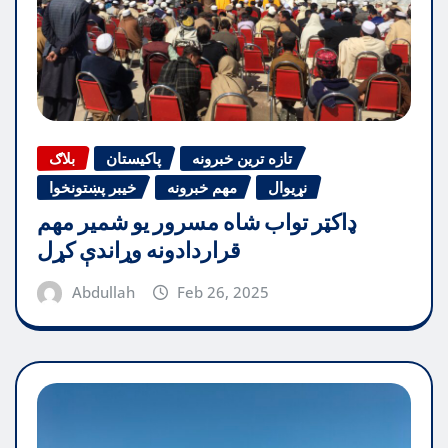
تازه ترین خبرونه
پاکیستان
بلاګ
نړیوال
مهم خبرونه
خیبر پښتونخوا
ډاکټر تواب شاه مسرور یو شمیر مهم
قراردادونه وړاندې کړل
Abdullah
Feb 26, 2025