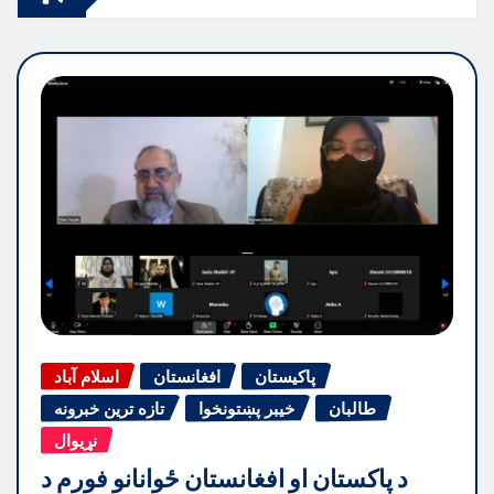
پاکیستان
افغانستان
اسلام آباد
طالبان
خیبر پښتونخوا
تازه ترین خبرونه
نړیوال
د پاکستان او افغانستان ځوانانو فورم د