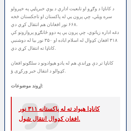
‏د کاناډا د وګړو او تابعيت ادارې د يوې خبرپاڼې په خپرولو
سره ويلي، چې پرون يې له پاکستان او تاجکستان څخه
۶۶۸ نور افغانان هم انتقال کړي دي.
دغه اداره زياتوي، چې پرون يې په دوو ځانګړو پروازونو کې
۳۱۸ افغان کډوال له اسلام اباده او ۳۵۰ نور بيا له دوشنبې
کاناډا ته انتقال کړي دي.
کاناډا تر دې وړاندې هم له یادو هېوادونو د سلګونو افغان
کډوالو د انتقال خبر ورکړی ؤ.
اړوند موضوعات:
کاناډا هیواد ته له پاکستانه ۳۱۱ نور
افغان کډوال انتقال شول.