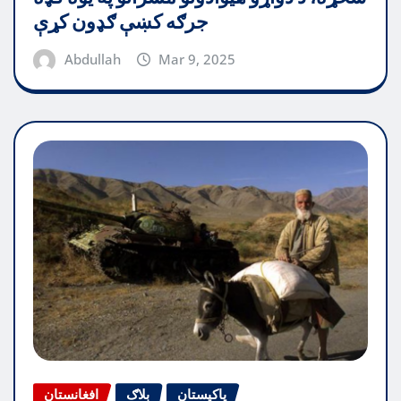
جرګه کښې ګډون کړې
Abdullah
Mar 9, 2025
پاکیستان
بلاګ
افغانستان