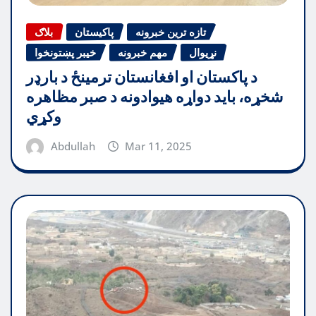
تازه ترین خبرونه
پاکیستان
بلاګ
نړیوال
مهم خبرونه
خیبر پښتونخوا
د پاکستان او افغانستان ترمینځ د بارډر
شخړه، باید دواړه هیوادونه د صبر مظاهره
وکړي
Abdullah
Mar 11, 2025