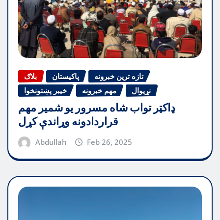
تازه ترین خبرونه
پاکیستان
بلاګ
نړیوال
مهم خبرونه
خیبر پښتونخوا
ډاکټر تواب شاه مسرور یو شمیر مهم
قراردادونه وړاندې کړل
Abdullah
Feb 26, 2025