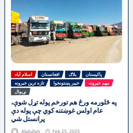
پاکیستان
بلاګ
افغانستان
اسلام آباد
مهم خبرونه
خیبر پښتونخوا
تازه ترین خبرونه
نړیوال
په څلورمه ورځ هم تورخم پوله تړل شوې،
عام اولس غوښتنه کوي چې پوله دې
پرانستل شي
Abdullah
Feb 25, 2025