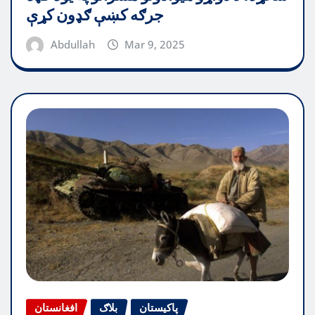
جرګه کښې ګډون کړې
Abdullah
Mar 9, 2025
پاکیستان
بلاګ
افغانستان