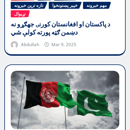
مهم خبرونه
خیبر پښتونخوا
تازه ترین خبرونه
نړیوال
د پاکستان او افغانستان کورنۍ جهګړو نه
دښمن ګټه پورته کولې شي
Abdullah
Mar 9, 2025