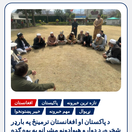
تازه ترین خبرونه
پاکیستان
افغانستان
نړیوال
مهم خبرونه
خیبر پښتونخوا
د پاکستان او افغانستان ترمینځ په بارډر
شخړه، د دواړو هیوادونو مشرانو په یوه ګډه