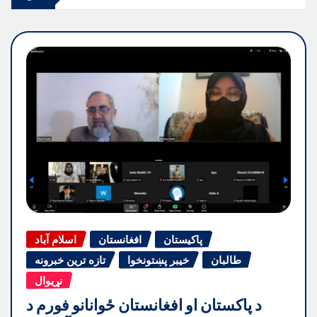
پاکیستان
افغانستان
اسلام آباد
طالبان
خیبر پښتونخوا
تازه ترین خبرونه
نړیوال
د پاکستان او افغانستان ځوانانو فورم د