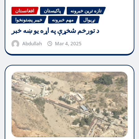
تازه ترین خبرونه
پاکیستان
افغانستان
نړیوال
مهم خبرونه
خیبر پښتونخوا
د تورخم شخړې په اړه یو ښه خبر
Abdullah
Mar 4, 2025