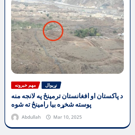
نړیوال
مهم خبرونه
د پاکستان او افغانستان ترمینځ په لانجه منه
پوسته شخړه بیا رامینځ ته شوه
Abdullah
Mar 10, 2025