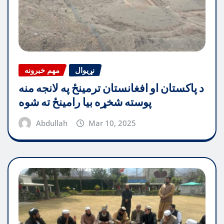
نړیوال
مهم خبرونه
د پاکستان او افغانستان ترمینځ په لانجه منه
پوسته شخړه بیا رامینځ ته شوه
Abdullah
Mar 10, 2025