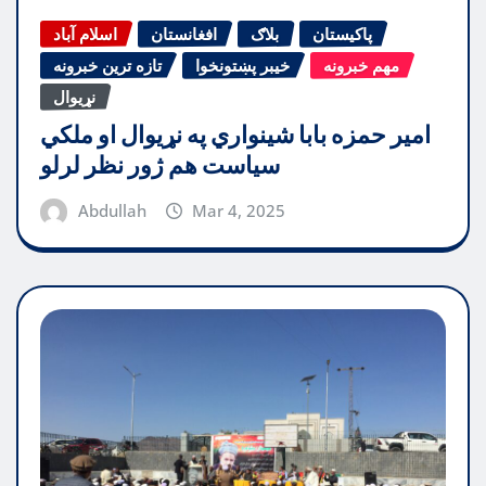
پاکیستان
بلاګ
افغانستان
اسلام آباد
مهم خبرونه
خیبر پښتونخوا
تازه ترین خبرونه
نړیوال
امیر حمزه بابا شینواري په نړیوال او ملکي
سیاست هم ژور نظر لرلو
Abdullah
Mar 4, 2025