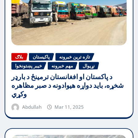
تازه ترین خبرونه
پاکیستان
بلاګ
نړیوال
مهم خبرونه
خیبر پښتونخوا
د پاکستان او افغانستان ترمینځ د بارډر
شخړه، باید دواړه هیوادونه د صبر مظاهره
وکړي
Abdullah
Mar 11, 2025