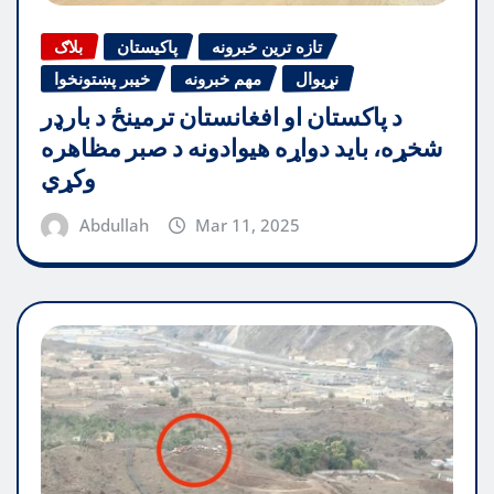
تازه ترین خبرونه
پاکیستان
بلاګ
نړیوال
مهم خبرونه
خیبر پښتونخوا
د پاکستان او افغانستان ترمینځ د بارډر
شخړه، باید دواړه هیوادونه د صبر مظاهره
وکړي
Abdullah
Mar 11, 2025