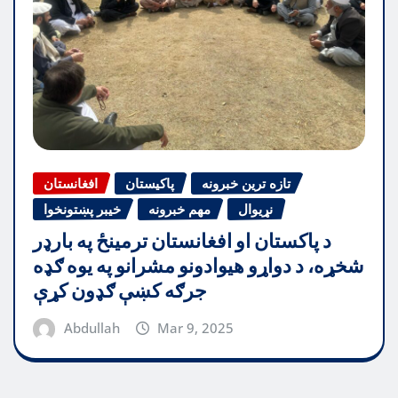
تازه ترین خبرونه
پاکیستان
افغانستان
نړیوال
مهم خبرونه
خیبر پښتونخوا
د پاکستان او افغانستان ترمینځ په بارډر
شخړه، د دواړو هیوادونو مشرانو په یوه ګډه
جرګه کښې ګډون کړې
Abdullah
Mar 9, 2025