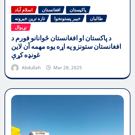
پاکیستان
افغانستان
اسلام آباد
طالبان
خیبر پښتونخوا
تازه ترین خبرونه
نړیوال
د پاکستان او افغانستان ځوانانو فورم د
افغانستان ستونزو په اړه یوه مهمه آن لاین
غونډه کړې
Abdullah
Mar 28, 2025