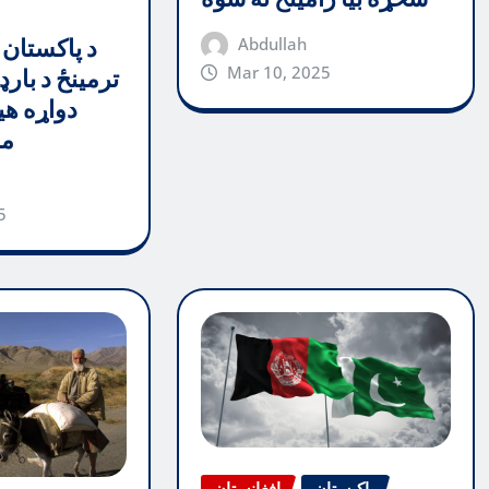
Abdullah
د پاکستان 
Mar 10, 2025
ترمینځ د بارډ
دواړه هی
مظ
5
پاکیستان
افغانستان