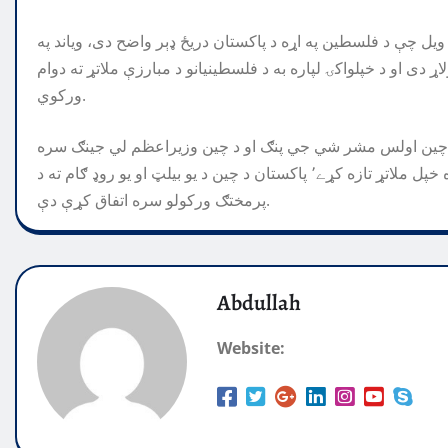
 ويل چې د فلسطين په اړه د پاکستان دريځ ډېر واضح دی، ویاند په
دی او د خپلواکۍ لپاره به د فلسطينيانو د مبارزې ملاتړ ته دوام
ورکوي.
د چين اولس مشر شي جي پنګ او د چين وزيراعظم لي جينګ سره
ملاقاتونه كړې٬ پاكستان د يو چين(ون چاینا) له اصول سره خپل ملاتړ تازه كړے٬ پاكستان د چين د يو بیلټ او یو روډ ګام ته د
پرمختګ وركولو سره اتفاق كړې دې.
Abdullah
Website: