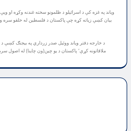
وياند په غزه کې د اسرائيلو د ظلمونو سخته غندنه وکړه او ويې
بیان کښې زیاته کړه چې پاکستان د فلسطين له خلقو سره ولاړ 
د خارجه دفتر وياند ووئيل صدر زرداري په بيجنګ كښې 