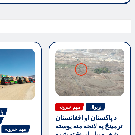
نړیوال
مهم خبرونه
پا
د پاکستان او افغانستان
ترمینځ په لانجه منه پوسته
مهم خبرونه
شخړه بیا رامینځ ته شوه