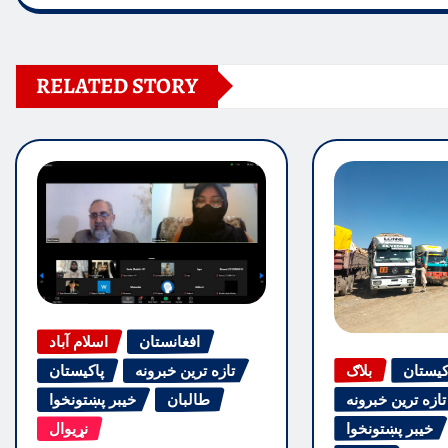
RELATED STORY
افغانستان
اسلام آباد
کیستان
بلاګ
تازه ترین خبرونه
پاکیستان
تازه ترین خبرونه
طالبان
خیبر پښتونخوا
خیبر پښتونخوا
نړیوال