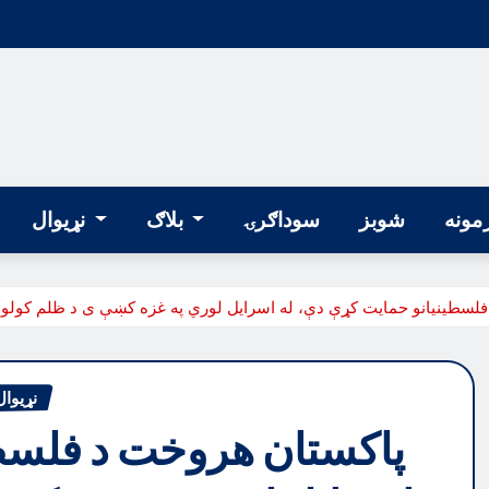
مونه
شوبز
سوداګرۍ
بلاګ
نړیوال
لسطینیانو حمایت کړې دې، له اسرایل لوري په غزه کښې ی د ظلم کولو په 
نړیوال
پاکستان هروخت د فلسطی