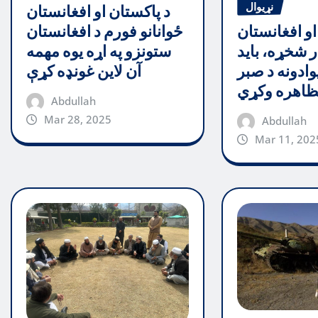
نړیوال
د پاکستان او افغانستان
ځوانانو فورم د افغانستان
او افغانستان
ستونزو په اړه یوه مهمه
ر شخړه، باید
آن لاین غونډه کړې
وادونه د صبر
اهره وکړي
Abdullah
Mar 28, 2025
Abdullah
Mar 11, 202