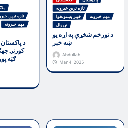
بلا
تازه ترین خبرونه
تازه ترین خبرو
مهم خبرونه
خیبر پښتونخوا
مهم خبرونه
نړیوال
د تورخم شخړې په اړه یو
د پاکستان 
ښه خبر
کورنۍ جهګ
Abdullah
ګټه پو
Mar 4, 2025