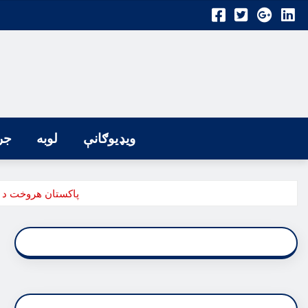
ویډیوګانې
لوبه
جر
پاکستان هروخت د ف