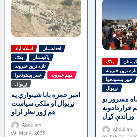
افغانستان
اسلام آباد
پاکیستان
بلاګ
کیستان
بلاګ
تازه ترین خبرونه
تازه ترین خبرونه
مهم خبرونه
خیبر پښتونخوا
خیبر پښتونخوا
نړیوال
نړیوال
امیر حمزه بابا شینواري په
اه مسرور یو
نړیوال او ملکي سیاست
 قراردادونه
هم ژور نظر لرلو
وړاندې کړل
Abdullah
Abdullah
Mar 4, 2025
Feb 26, 202