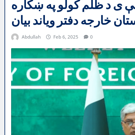
 ی د ظلم کولو په ښکاره
تان خارجه دفتر ویاند بیان
Abdullah
Feb 6, 2025
0