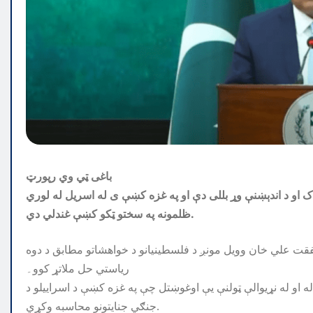
باغی ټي وي رپورټ
دناک او د اندېښنې وړ بللی دې او په غزه کښې ی له اسریل له لوري
ظلمونه په سختو ټکو کښې غندلي دي.
شفقت علي خان وويل مونږ د فلسطينيانو د خواهشاتو مطابق د دوه
رياستي حل ملاتړ کوو۔
باله او له نړیوالې ټولنې یې اوغوښتل چې په غزه کښې د اسراییلو د
جنګي جنایتونو محاسبه وکړي.