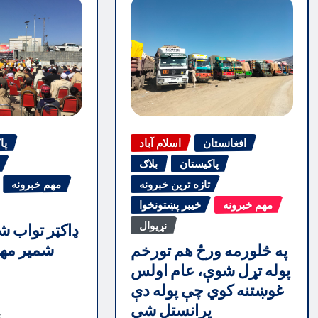
افغانستان
اسلام آباد
پا
پاکیستان
بلاګ
تازه ترین خبرونه
مهم خبرونه
مهم خبرونه
خیبر پښتونخوا
نړیوال
ډاکټر تواب ش
شمیر مهم
په څلورمه ورځ هم تورخم
پوله تړل شوې، عام اولس
غوښتنه کوي چې پوله دې
پرانستل شي
5