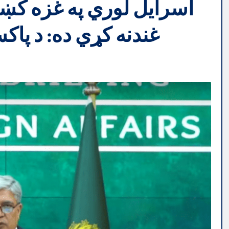
اسرایل لوري په غزه کښې
غندنه کړي ده: د پاکس