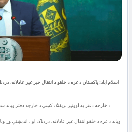
اسلام اباد: پاکستان د غزه د خلقو د انتقال خبر غیر عادلانه، در
د خارجه دفتر په اوونيز بريفنګ کښې د خارجه دفتر وياند 
ویاند د غزه د خلقو انتقال غیر عادلانه، دردناک او د اندېښنې وړ و