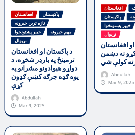
ګ
افغانستان
پاکیستان
افغانستان
نه
پاکیستان
تازه ترین خبرونه
خیبر پښتونخوا
مهم خبرونه
خیبر پښتونخوا
نړیوال
نړیوال
او افغانستان
د پاکستان او افغانستان
ړو نه دښمن
ترمینځ په بارډر شخړه، د
رته کولې شي
دواړو هیوادونو مشرانو په
Abdullah
یوه ګډه جرګه کښې ګډون
Mar 9, 2025
کړې
Abdullah
Mar 9, 2025