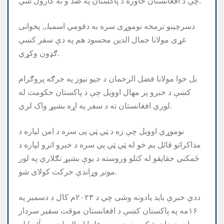
چې د افغانستان خاوره د پاکستان په ضد و نه کارول شي.
دسرچينو ترمخه نوموړی سره به دقومي اسمبلۍ پخوانى
غړى مولانا جمال الدين محسود هم په دې سفر کښې
ګډون وکړي.
بل خوا مولانا فضل الرحمان د جيو نيوز په جرګه پروګرام
کښې د خبرو پر مهال اوویل چې د پاکستان حکومت له
لوري افغانستان ته د سفر په اړه بشپړ واک لري.
نوموړي اوویل چې زه د ټي ټي پی سره د امن لپاره د
مذاکراتو قائل یم خو له ټي ټي پي سره د خبرو اترو لپاره د
ځمکني حقایقو له کتلو وروسته د یوې بشپړ تګلارې په لور
مونږ وړاندې حرکت کولای شو.
ددې خبرې باید یادونه وشی چې د ۲۰۲۳م کال د دسمبر په
۱۶مه په پاکستان کښې د افغانستان موقت سفير سردار
احمد جان شکېب د جمعيت علما اسلام (جي يو آئی) له