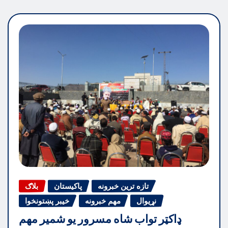
تازه ترین خبرونه
پاکیستان
بلاګ
نړیوال
مهم خبرونه
خیبر پښتونخوا
ډاکټر تواب شاه مسرور یو شمیر مهم