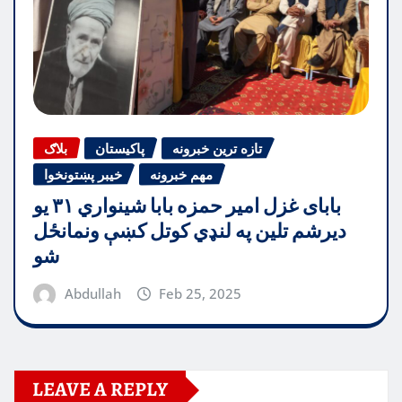
تازه ترین خبرونه
پاکیستان
بلاګ
مهم خبرونه
خیبر پښتونخوا
بابای غزل امیر حمزه بابا شینواري ۳۱ یو
دیرشم تلین په لنډي کوتل کښې ونمانځل
شو
Abdullah
Feb 25, 2025
LEAVE A REPLY