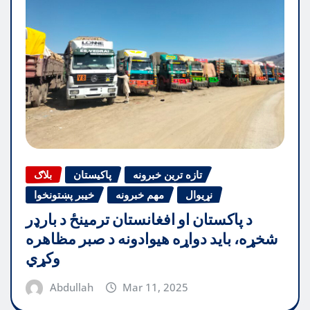
تازه ترین خبرونه
پاکیستان
بلاګ
نړیوال
مهم خبرونه
خیبر پښتونخوا
د پاکستان او افغانستان ترمینځ د بارډر
شخړه، باید دواړه هیوادونه د صبر مظاهره
وکړي
Abdullah
Mar 11, 2025