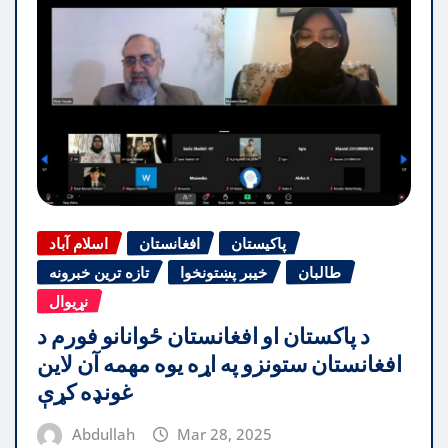
پاکیستان
افغانستان
اسلام آباد
طالبان
خیبر پښتونخوا
تازه ترین خبرونه
نړیوال
د پاکستان او افغانستان ځوانانو فورم د
افغانستان ستونزو په اړه یوه مهمه آن لاین
غونډه کړې
Abdullah
Mar 28, 2025