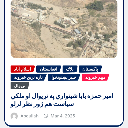
پاکیستان
بلاګ
افغانستان
اسلام آباد
مهم خبرونه
خیبر پښتونخوا
تازه ترین خبرونه
نړیوال
امیر حمزه بابا شینواري په نړیوال او ملکي
سیاست هم ژور نظر لرلو
Abdullah
Mar 4, 2025