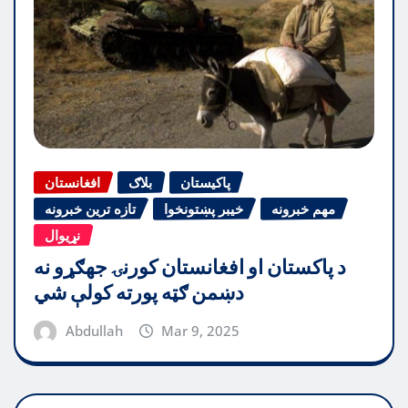
پاکیستان
بلاګ
افغانستان
مهم خبرونه
خیبر پښتونخوا
تازه ترین خبرونه
نړیوال
د پاکستان او افغانستان کورنۍ جهګړو نه
دښمن ګټه پورته کولې شي
Abdullah
Mar 9, 2025