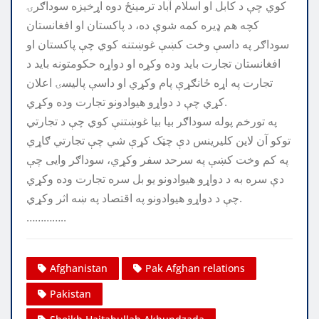
کوي چې د کابل او اسلام آباد ترمینځ دوه اړخیزه سوداګرۍ
کچه هم ډیره کمه شوې ده، د پاکستان او افغانستان
سوداګر په داسې وخت کښې غوښتنه کوي چې پاکستان او
افغانستان تجارت باید وده وکړه او دواړه حکومتونه باید د
تجارت په اړه ځانګړې پام وکړي او داسې پالیسۍ اعلان
کړي چې د دواړو هیوادونو تجارت وده وکړي.
په تورخم پوله سوداګر بیا بیا غوښتنې کوي چې د تجارتي
توکو آن لاین کلیرینس دې چټک کړې شي چې تجارتي ګاړي
په کم وخت کښې په سرحد سفر وکړي، سوداګر وایی چې
دې سره به د دواړو هیوادونو یو بل سره تجارت وده وکړي
چې د دواړو هیوادونو په اقتصاد په ښه اثر وکړي.
…………..
Afghanistan
Pak Afghan relations
Pakistan