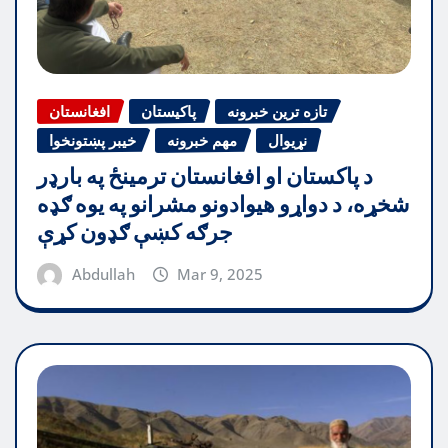
تازه ترین خبرونه
پاکیستان
افغانستان
نړیوال
مهم خبرونه
خیبر پښتونخوا
د پاکستان او افغانستان ترمینځ په بارډر
شخړه، د دواړو هیوادونو مشرانو په یوه ګډه
جرګه کښې ګډون کړې
Abdullah
Mar 9, 2025