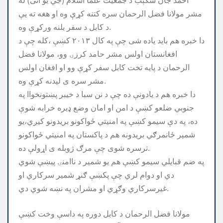
مشر مولانا فضل الرحمان سره کتنه کړې وه او هغه ته يې
د کابل د سفر بلنه ورکړې وه.
دا خبره هم باید یاده شی چې په کال ۲۰۱۳ کښې ،کله چې د
افغانستان اولس مشر حامد کرزۍ وو، مولانا فضل
الرحمان د پایه تخت کابل سفر کړې وو او افغان اولس
مشر سره ی لیدنه کړې وه.
دا خبره هم د یادونې ده چې د نن سبا د خیبر پښتونخواا په
جنوبي ضلعو کښې د امن او امان وضع ډیره خرابه شوې
ده، په دې سیمو کښې په امنیتي ځواکونو بریدونو کیږي،یو
شمیر ځانمرګي بریدونه هم د پاکستان په امنیتي ځواکونو
ترسره شوی چې مرګ ژوبله ی اړولې ده.
په ضم قبایلي سیمو کښې هم یو شمیر د ناامنۍ پیښې شوي
دي او دوام لري چې پکښې ګنړ شمیر سرکاري او
غیرسرکاري وګړي او مشران په نښه شوي دي.
مولانا فضل الرحمان د کابل دوره په داسې وخت کښې