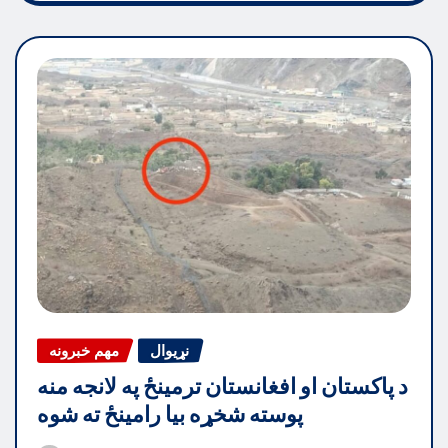
نړیوال
مهم خبرونه
د پاکستان او افغانستان ترمینځ په لانجه منه
پوسته شخړه بیا رامینځ ته شوه