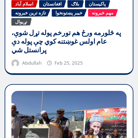
پاکیستان
بلاګ
افغانستان
اسلام آباد
مهم خبرونه
خیبر پښتونخوا
تازه ترین خبرونه
نړیوال
په څلورمه ورځ هم تورخم پوله تړل شوې،
عام اولس غوښتنه کوي چې پوله دې
پرانستل شي
Abdullah
Feb 25, 2025