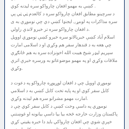
کښې به مهمو افغان چارواکو سره لیدنه کوي .
د سرچینو مطابق افغان چارواکو سره د کالعدم ټي ټي پي
سره مذاکرات په لومړۍ ایجنډا کښې دي چې نوموړې به ی
د افغان چارواکو سره تر خبرو لاندې راولي.
اسلام آباد کښې خبریالانو سره خبرو کښې نوموړي اوویل
چې هغه به د قندهار سفر هم وکړي او د اسلامی امارت
سپریم لیډر شیخ هیبت الله اخونزاده سره به هم ځانګړې
ملاقات وکړي او په مهمو موضوعاتو به ورسره خبرې اترې
وکړي.
نوموړي اوویل چې د افغان لوړپوړه چارواکو په دعوت د
کابل سفر کوي او په پایه تخت کابل کښې به د اسلامي
امارت مهمو مشرانو سره هم لیدنه وکړي.
نوموړي په داسې وخت کښې د کابل سفر کوي چې د
پاکستان وزارت خارجه څخه بیا بیا داسې بیانونه او غوښتنې
خپرې شوي چې افغان چارواکي باید دا خبره یقیني کړي