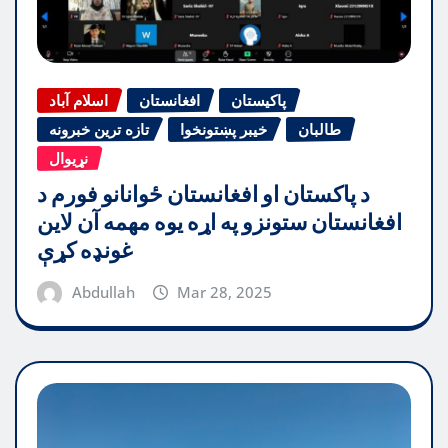
پاکیستان
افغانستان
اسلام آباد
طالبان
خیبر پښتونخوا
تازه ترین خبرونه
نړیوال
د پاکستان او افغانستان ځوانانو فورم د
افغانستان ستونزو په اړه یوه مهمه آن لاین
غونډه کړې
Abdullah
Mar 28, 2025