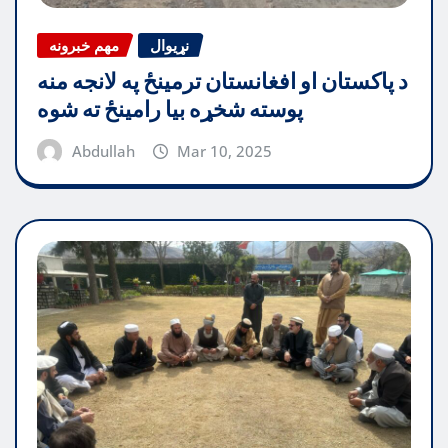
نړیوال
مهم خبرونه
د پاکستان او افغانستان ترمینځ په لانجه منه
پوسته شخړه بیا رامینځ ته شوه
Abdullah
Mar 10, 2025