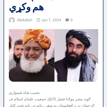
هم وکړي
Abdullah
Jan 7, 2024
0
نصیب شاه شینواري
د جمعیت علمای اسلام ف(JUI) ګوند مشر مولانا فضل
الرحمان نن د افغانستان په سفر روانیږي، پایه تخت کابل