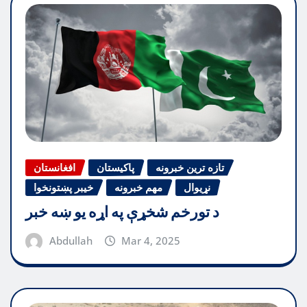
تازه ترین خبرونه
پاکیستان
افغانستان
نړیوال
مهم خبرونه
خیبر پښتونخوا
د تورخم شخړې په اړه یو ښه خبر
Abdullah
Mar 4, 2025