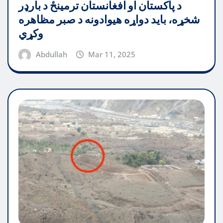
د پاکستان او افغانستان ترمینځ د بارډر
شخړه، باید دواړه هیوادونه د صبر مظاهره
وکړي
Abdullah
Mar 11, 2025