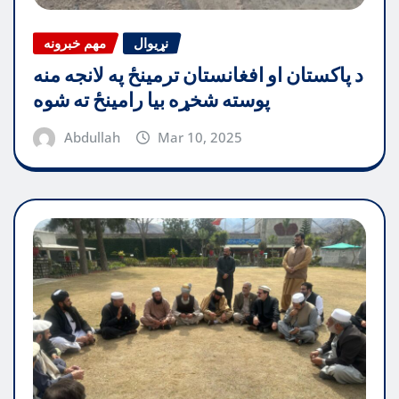
نړیوال
مهم خبرونه
د پاکستان او افغانستان ترمینځ په لانجه منه
پوسته شخړه بیا رامینځ ته شوه
Abdullah
Mar 10, 2025