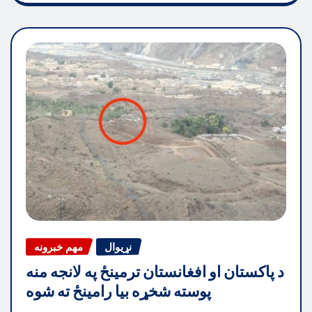
نړیوال
مهم خبرونه
د پاکستان او افغانستان ترمینځ په لانجه منه
پوسته شخړه بیا رامینځ ته شوه