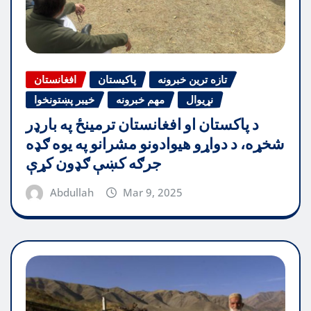
تازه ترین خبرونه
پاکیستان
افغانستان
نړیوال
مهم خبرونه
خیبر پښتونخوا
د پاکستان او افغانستان ترمینځ په بارډر
شخړه، د دواړو هیوادونو مشرانو په یوه ګډه
جرګه کښې ګډون کړې
Abdullah
Mar 9, 2025