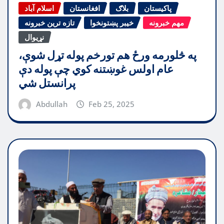
پاکیستان
بلاګ
افغانستان
اسلام آباد
مهم خبرونه
خیبر پښتونخوا
تازه ترین خبرونه
نړیوال
په څلورمه ورځ هم تورخم پوله تړل شوې،
عام اولس غوښتنه کوي چې پوله دې
پرانستل شي
Abdullah
Feb 25, 2025