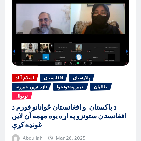
پاکیستان
افغانستان
اسلام آباد
طالبان
خیبر پښتونخوا
تازه ترین خبرونه
نړیوال
د پاکستان او افغانستان ځوانانو فورم د
افغانستان ستونزو په اړه یوه مهمه آن لاین
غونډه کړې
Abdullah
Mar 28, 2025