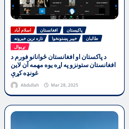
پاکیستان
افغانستان
اسلام آباد
طالبان
خیبر پښتونخوا
تازه ترین خبرونه
نړیوال
د پاکستان او افغانستان ځوانانو فورم د
افغانستان ستونزو په اړه یوه مهمه آن لاین
غونډه کړې
Abdullah
Mar 28, 2025