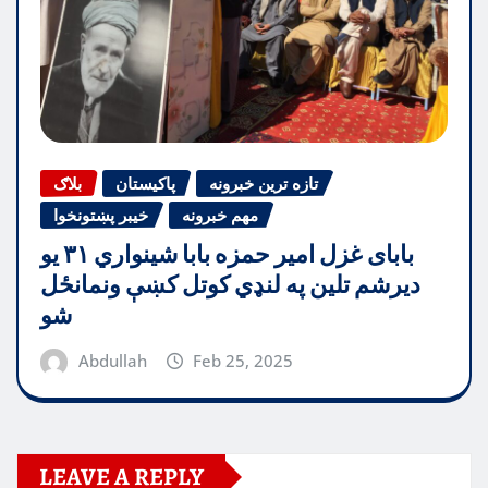
تازه ترین خبرونه
پاکیستان
بلاګ
مهم خبرونه
خیبر پښتونخوا
بابای غزل امیر حمزه بابا شینواري ۳۱ یو
دیرشم تلین په لنډي کوتل کښې ونمانځل
شو
Abdullah
Feb 25, 2025
LEAVE A REPLY