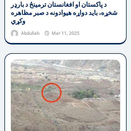
د پاکستان او افغانستان ترمینځ د بارډر
شخړه، باید دواړه هیوادونه د صبر مظاهره
وکړي
Abdullah
Mar 11, 2025