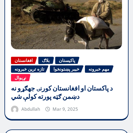
پاکیستان
بلاګ
افغانستان
مهم خبرونه
خیبر پښتونخوا
تازه ترین خبرونه
نړیوال
د پاکستان او افغانستان کورنۍ جهګړو نه
دښمن ګټه پورته کولې شي
Abdullah
Mar 9, 2025