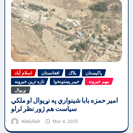
پاکیستان
بلاګ
افغانستان
اسلام آباد
مهم خبرونه
خیبر پښتونخوا
تازه ترین خبرونه
نړیوال
امیر حمزه بابا شینواري په نړیوال او ملکي
سیاست هم ژور نظر لرلو
Abdullah
Mar 4, 2025