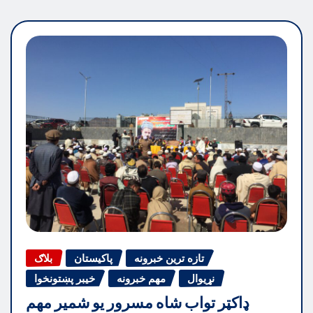
تازه ترین خبرونه
پاکیستان
بلاګ
نړیوال
مهم خبرونه
خیبر پښتونخوا
ډاکټر تواب شاه مسرور یو شمیر مهم