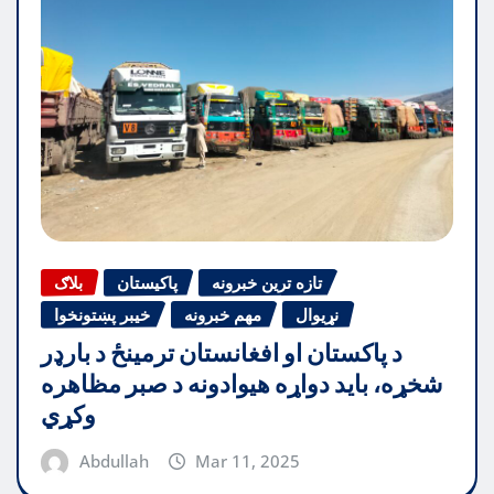
تازه ترین خبرونه
پاکیستان
بلاګ
نړیوال
مهم خبرونه
خیبر پښتونخوا
د پاکستان او افغانستان ترمینځ د بارډر
شخړه، باید دواړه هیوادونه د صبر مظاهره
وکړي
Abdullah
Mar 11, 2025