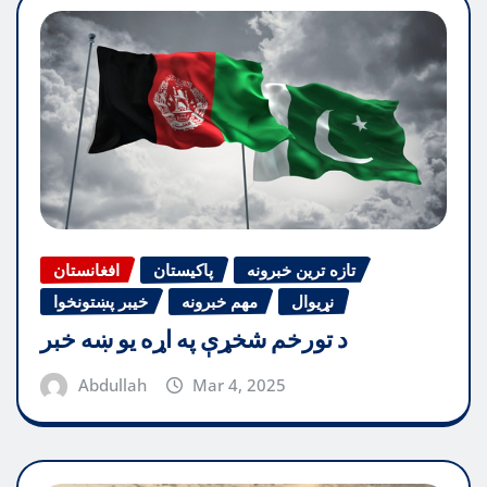
تازه ترین خبرونه
پاکیستان
افغانستان
نړیوال
مهم خبرونه
خیبر پښتونخوا
د تورخم شخړې په اړه یو ښه خبر
Abdullah
Mar 4, 2025