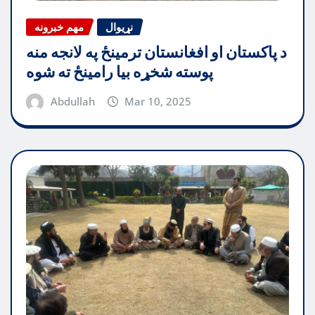
نړیوال
مهم خبرونه
د پاکستان او افغانستان ترمینځ په لانجه منه
پوسته شخړه بیا رامینځ ته شوه
Abdullah
Mar 10, 2025