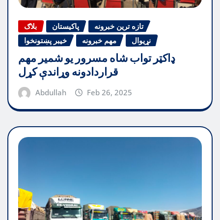
تازه ترین خبرونه
پاکیستان
بلاګ
نړیوال
مهم خبرونه
خیبر پښتونخوا
ډاکټر تواب شاه مسرور یو شمیر مهم
قراردادونه وړاندې کړل
Abdullah
Feb 26, 2025