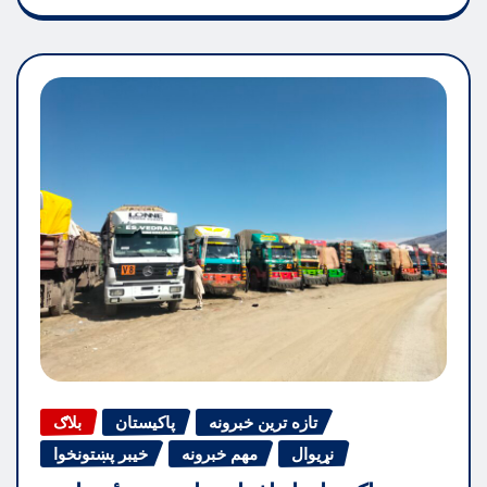
تازه ترین خبرونه
پاکیستان
بلاګ
نړیوال
مهم خبرونه
خیبر پښتونخوا