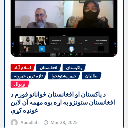
پاکیستان
افغانستان
اسلام آباد
طالبان
خیبر پښتونخوا
تازه ترین خبرونه
نړیوال
د پاکستان او افغانستان ځوانانو فورم د
افغانستان ستونزو په اړه یوه مهمه آن لاین
غونډه کړې
Abdullah
Mar 28, 2025