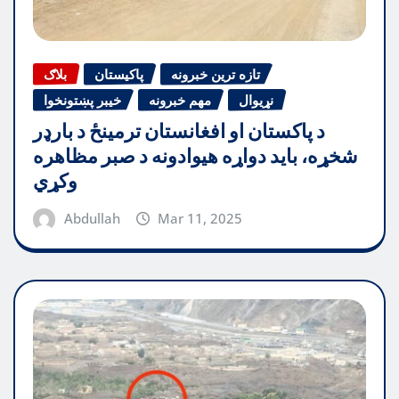
تازه ترین خبرونه
پاکیستان
بلاګ
نړیوال
مهم خبرونه
خیبر پښتونخوا
د پاکستان او افغانستان ترمینځ د بارډر
شخړه، باید دواړه هیوادونه د صبر مظاهره
وکړي
Abdullah
Mar 11, 2025