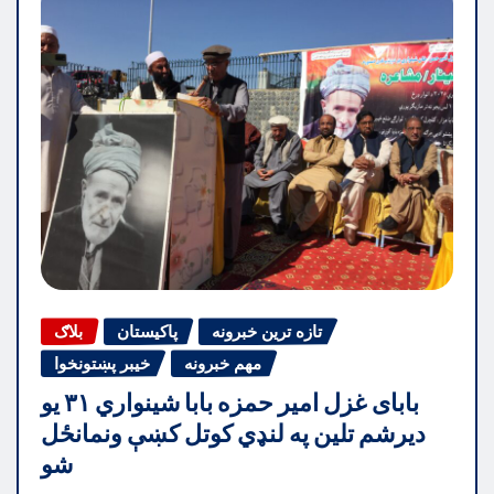
تازه ترین خبرونه
پاکیستان
بلاګ
مهم خبرونه
خیبر پښتونخوا
بابای غزل امیر حمزه بابا شینواري ۳۱ یو
دیرشم تلین په لنډي کوتل کښې ونمانځل
شو