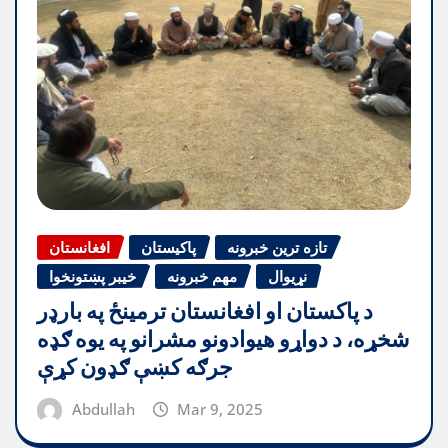
تازه ترین خبرونه
پاکیستان
افغانستان
نړیوال
مهم خبرونه
خیبر پښتونخوا
د پاکستان او افغانستان ترمینځ په بارډر
شخړه، د دواړو هیوادونو مشرانو په یوه ګډه
جرګه کښې ګډون کړې
Abdullah
Mar 9, 2025