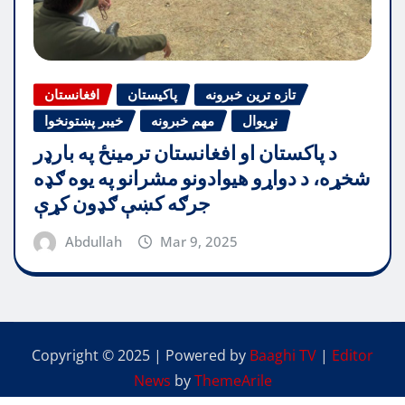
تازه ترین خبرونه
پاکیستان
افغانستان
نړیوال
مهم خبرونه
خیبر پښتونخوا
د پاکستان او افغانستان ترمینځ په بارډر
شخړه، د دواړو هیوادونو مشرانو په یوه ګډه
جرګه کښې ګډون کړې
Abdullah
Mar 9, 2025
Copyright © 2025 | Powered by
Baaghi TV
|
Editor
News
by
ThemeArile