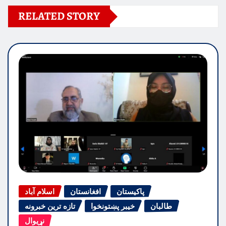
RELATED STORY
پاکیستان
افغانستان
اسلام آباد
طالبان
خیبر پښتونخوا
تازه ترین خبرونه
نړیوال