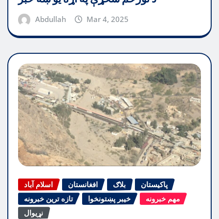
Abdullah
Mar 4, 2025
پاکیستان
بلاګ
افغانستان
اسلام آباد
مهم خبرونه
خیبر پښتونخوا
تازه ترین خبرونه
نړیوال