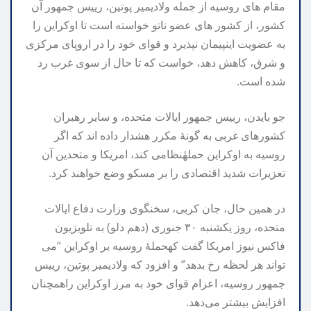
مقام
های
روسیه
از
جمله
ولادیمیر
پوتین،
رییس
جمهور
آن
کشور،
از
کشور
های
عضو
ناتو
خواسته
است
تا
اوکراین
را
به
عضویت
این
پیمان
نپذیرد
و
قوای
خود
را
در
اروپای
مرکزی
و
شرق،
کاهش
دهد،
خواست
که
تا
حال
از
سوی
غرب
رد
شده
است
.
جو
بایدن،‌
رییس
جمهور
ایالات
متحده،
و
سایر
رهبران
کشور‌های
غربی
به
گونهٔ
مکرر
هشدار
داده
اند
که
اگر
روسیه
به
اوکراین
حملهٔ
نظامی
کند،‌
امریکا
و
متحدین
آن
تعزیرات
شدید
اقتصادی
را
بر
مسکو
وضع
خواهند
کرد
.
در
همین
حال،
جان
کربی،
سخنگوی
وزارت
دفاع
ایالات
متحده،
روز
یکشنبه
۳۰
جنوری
(
دهم
دلو
)‌
به
تلویزیون
فاکس
نیوز
امریکا
گفت
که
حملهٔ
روسیه
بر
اوکراین
“
می
تواند
هر
لحظه
رخ
بدهد
”
و
افزود
که
ولادیمیر
پوتین،
رییس
جمهور
روسیه،
اعزام
قوای
خود
به
مرز
اوکراین
را
همچنان
افزایش
بیشتر
می‌دهد
.