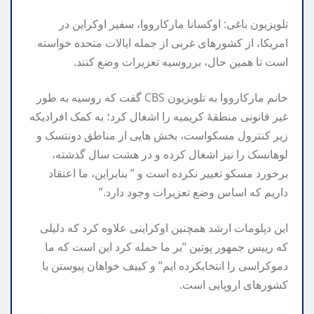
تلویزیون
باغی
:
اوکسانا
مارکارووا،
سفیر
اوکراین
در
امریکا،
از
کشور‌های
غربی
از
جمله
ایالات
متحده
خواسته
است
تا
همین
حال،
بر
روسیه
تعزیرات
وضع
کنند
.
خانم
مارکارووا
به
تلویزیون
CBS
گفت
که
روسیه
به
طور
غیر
قانونی
منطقهٔ
کریمیه
را
اشغال
کرد؛
به
کمک
افرادیکه
زیر
کنترول
مسکو
است،
بخش
هایی
از
مناطق
دونتسک
و
لوهانسک
را
نیز
اشغال
کرده
و
در
هشت
سال
گذشته،
برخورد
مسکو
تغییر
نکرده
است
و
”
بنابر
این،
ما
اعتقاد
داریم
که
اساس
وضع
تعزیرات
وجود
دارد
.”
این
دپلومات
ارشد
همچنین
اوکراینی
علاوه
کرد
که
دلیلی
که
رییس
جمهور
پوتین
“
بر
ما
حمله
کرد
این
است
که
ما
دموکراسی
را
انتخاب
کرده
ایم
”
و
کییف
خواهان
پیوستن
با
کشور‌های
اروپایی
است
.