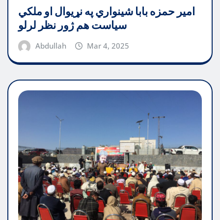
امیر حمزه بابا شینواري په نړیوال او ملکي
سیاست هم ژور نظر لرلو
Abdullah
Mar 4, 2025