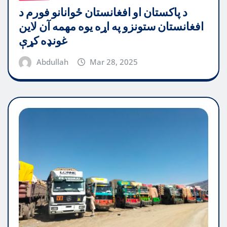
د پاکستان او افغانستان ځوانانو فورم د
افغانستان ستونزو په اړه یوه مهمه آن لاین
غونډه کړې
Abdullah
Mar 28, 2025