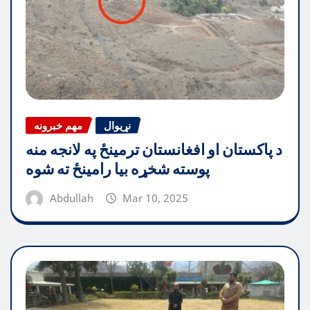
نړیوال
مهم خبرونه
د پاکستان او افغانستان ترمینځ په لانجه منه
پوسته شخړه بیا رامینځ ته شوه
Abdullah
Mar 10, 2025