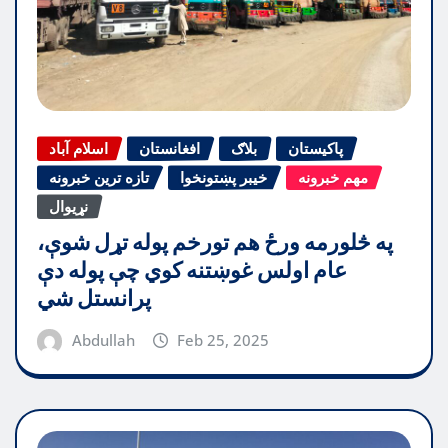
پاکیستان
بلاګ
افغانستان
اسلام آباد
مهم خبرونه
خیبر پښتونخوا
تازه ترین خبرونه
نړیوال
په څلورمه ورځ هم تورخم پوله تړل شوې،
عام اولس غوښتنه کوي چې پوله دې
پرانستل شي
Abdullah
Feb 25, 2025