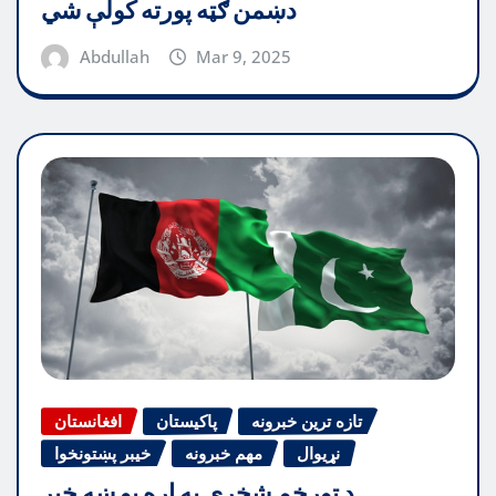
دښمن ګټه پورته کولې شي
Abdullah
Mar 9, 2025
تازه ترین خبرونه
پاکیستان
افغانستان
نړیوال
مهم خبرونه
خیبر پښتونخوا
د تورخم شخړې په اړه یو ښه خبر