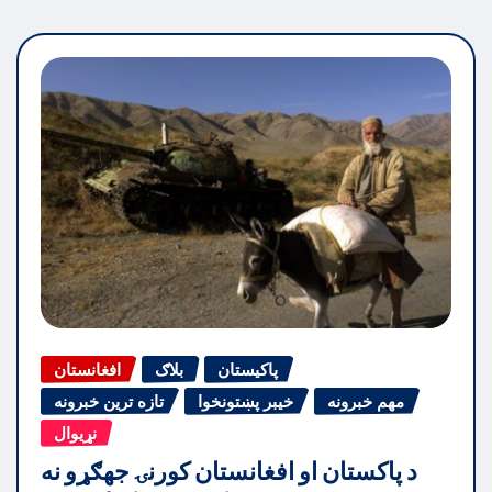
پاکیستان
بلاګ
افغانستان
مهم خبرونه
خیبر پښتونخوا
تازه ترین خبرونه
نړیوال
د پاکستان او افغانستان کورنۍ جهګړو نه