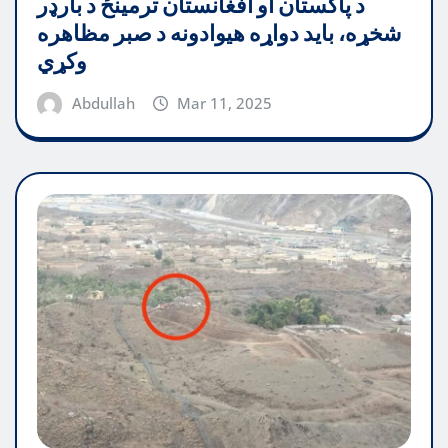
د پاکستان او افغانستان ترمینځ د بارډر
شخړه، باید دواړه هیوادونه د صبر مظاهره
وکړي
Abdullah
Mar 11, 2025