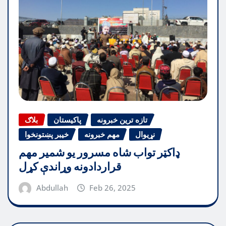
تازه ترین خبرونه
پاکیستان
بلاګ
نړیوال
مهم خبرونه
خیبر پښتونخوا
ډاکټر تواب شاه مسرور یو شمیر مهم
قراردادونه وړاندې کړل
Abdullah
Feb 26, 2025