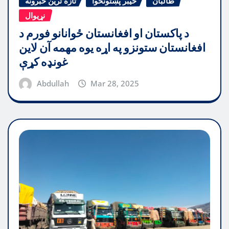
طالبان
خیبر پښتونخوا
تازه ترین خبرونه
نړیوال
د پاکستان او افغانستان ځوانانو فورم د
افغانستان ستونزو په اړه یوه مهمه آن لاین
غونډه کړې
Abdullah
Mar 28, 2025