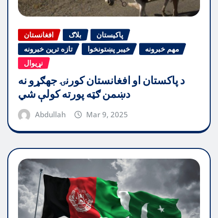
پاکیستان
بلاګ
افغانستان
مهم خبرونه
خیبر پښتونخوا
تازه ترین خبرونه
نړیوال
د پاکستان او افغانستان کورنۍ جهګړو نه
دښمن ګټه پورته کولې شي
Abdullah
Mar 9, 2025