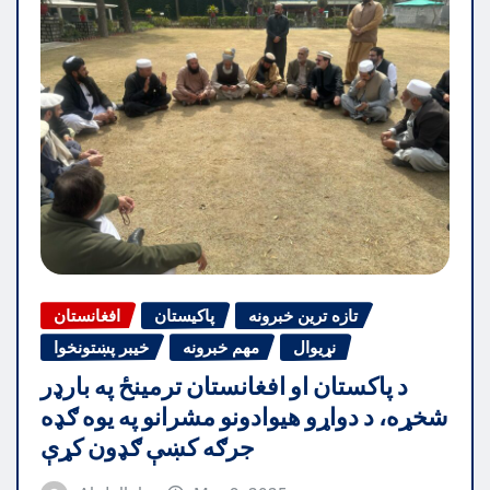
تازه ترین خبرونه
پاکیستان
افغانستان
نړیوال
مهم خبرونه
خیبر پښتونخوا
د پاکستان او افغانستان ترمینځ په بارډر
شخړه، د دواړو هیوادونو مشرانو په یوه ګډه
جرګه کښې ګډون کړې