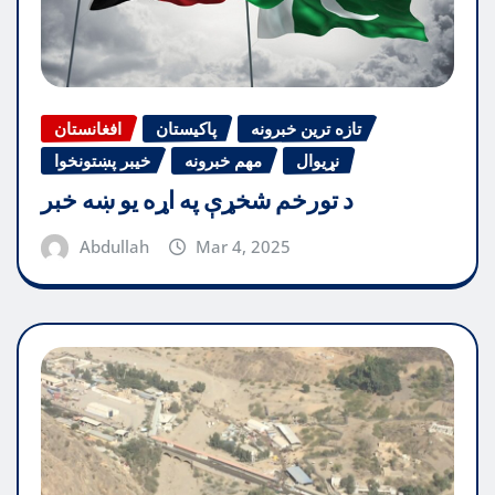
تازه ترین خبرونه
پاکیستان
افغانستان
نړیوال
مهم خبرونه
خیبر پښتونخوا
د تورخم شخړې په اړه یو ښه خبر
Abdullah
Mar 4, 2025