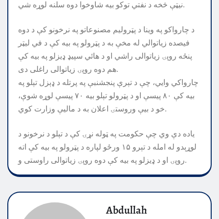
نیټې څخه د نفتي توکو بیه شاوخوا دوه سلنه لوړه شي.
د چارواکو په وينا د پټروليم مصنوعاتو په نرخونو کې د دوه
فيصده زياتوالي له مخې به د پټرولو په بيه کې د في ليټر
پنځه روپۍ زياتوالى راشي او د هائي سپيډ ډيزلو په بيه کې
هم دوه روپۍ زياتوالى راغلى دى.
چارواکي وايي، چې د تېرې پنجشنبې په پرتله د ډېزل تېلو په
بيه کې ٨٠ پيسې او د پټرولو تېلو بيه ٧٠ پيسې لوړه شوې،
خو د بيې وروستۍ اعلان به د ماليې وزارت کوي.
ياده دې وي چې حکومت په ټوله نړۍ کې د تېلو د نرخونو د
لوړېدو له امله د تېرو ۱۵ ورځو لپاره د پټرولو په بيه کې اته
روپۍ او د ډيزلو په بيه کې دوه روپۍ زياتوالی راوستی و.
Abdullah