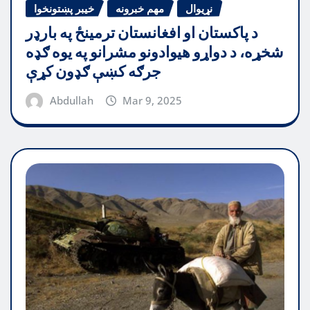
نړیوال
مهم خبرونه
خیبر پښتونخوا
د پاکستان او افغانستان ترمینځ په بارډر
شخړه، د دواړو هیوادونو مشرانو په یوه ګډه
جرګه کښې ګډون کړې
Abdullah
Mar 9, 2025