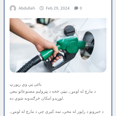
Abdullah
Feb 29, 2024
0
باغی ټي وي رپورټ
د مارچ له لومړۍ نیټې څخه د پټرولیم مصنوعاتو بیعې
لوړیدو امکان څرګندونه شوې ده.
د خبرونو د راپور له مخې، تمه کیږي چې د مارچ له لومړۍ