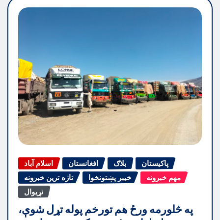
پاکیستان
بلاګ
افغانستان
اسلام آباد
مهم خبرونه
خیبر پښتونخوا
تازه ترین خبرونه
نړیوال
په څلورمه ورځ هم تورخم پوله تړل شوې،