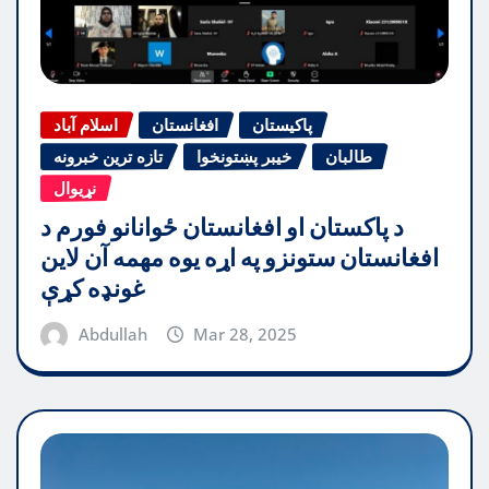
پاکیستان
افغانستان
اسلام آباد
طالبان
خیبر پښتونخوا
تازه ترین خبرونه
نړیوال
د پاکستان او افغانستان ځوانانو فورم د
افغانستان ستونزو په اړه یوه مهمه آن لاین
غونډه کړې
Abdullah
Mar 28, 2025