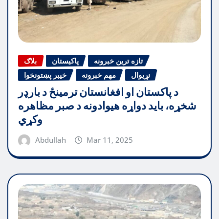
تازه ترین خبرونه
پاکیستان
بلاګ
نړیوال
مهم خبرونه
خیبر پښتونخوا
د پاکستان او افغانستان ترمینځ د بارډر
شخړه، باید دواړه هیوادونه د صبر مظاهره
وکړي
Abdullah
Mar 11, 2025