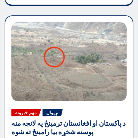
نړیوال
مهم خبرونه
د پاکستان او افغانستان ترمینځ په لانجه منه
پوسته شخړه بیا رامینځ ته شوه