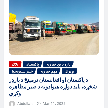
تازه ترین خبرونه
پاکیستان
بلاګ
نړیوال
مهم خبرونه
خیبر پښتونخوا
د پاکستان او افغانستان ترمینځ د بارډر
شخړه، باید دواړه هیوادونه د صبر مظاهره
وکړي
Abdullah
Mar 11, 2025