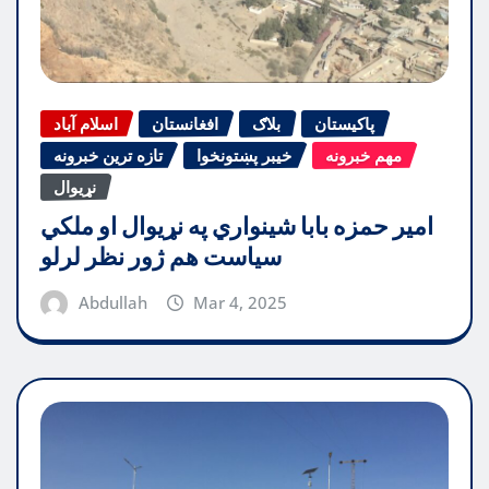
پاکیستان
بلاګ
افغانستان
اسلام آباد
مهم خبرونه
خیبر پښتونخوا
تازه ترین خبرونه
نړیوال
امیر حمزه بابا شینواري په نړیوال او ملکي
سیاست هم ژور نظر لرلو
Abdullah
Mar 4, 2025