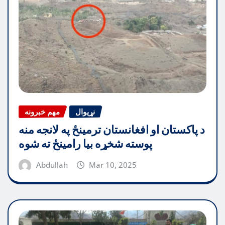
نړیوال
مهم خبرونه
د پاکستان او افغانستان ترمینځ په لانجه منه
پوسته شخړه بیا رامینځ ته شوه
Abdullah
Mar 10, 2025