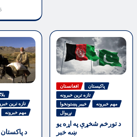
5
پاکیستان
افغانستان
بلا
تازه ترین خبرونه
تازه ترین خبرو
مهم خبرونه
خیبر پښتونخوا
مهم خبرونه
نړیوال
د تورخم شخړې په اړه یو
د پاکستان 
ښه خبر