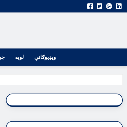
ویډیوګانې
لوبه
جر