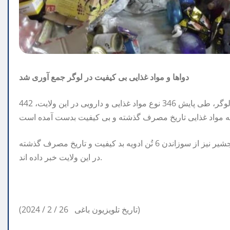
دواها و مواد غذایی بی کیفیت در لوگر جمع آوری شد
به اساس معلومات ریاست مطبوعاتی ریاست خواربار و داروی لوگر، طی پایش 346 نوع مواد غذایی و دارویی در این ولایت، 442
بر اساس یک خبر دیگر، مسوولان ریاست صحت عامه ولایت پنجشیر نیز از سوزاندن 6 تُن ادویه بد کیفیت و تاریخ مصرف گذشته
در این ولایت خبر داده اند.
(2024 / 2 / 26 تاریخ تلویزیون باغی)