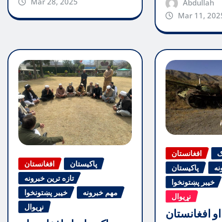
Mar 28, 2025
Abdullah
Mar 11, 202
ګ
افغانستان
پاکیستان
افغانستان
نه
پاکیستان
تازه ترین خبرونه
خیبر پښتونخوا
مهم خبرونه
خیبر پښتونخوا
نړیوال
نړیوال
او افغانستان