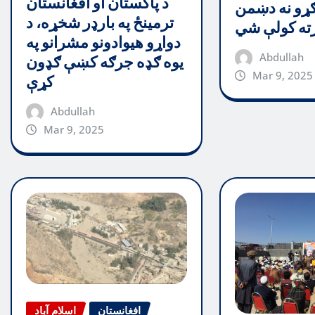
د پاکستان او افغانستان
ړو نه دښمن
ترمینځ په بارډر شخړه، د
رته کولې شي
دواړو هیوادونو مشرانو په
Abdullah
یوه ګډه جرګه کښې ګډون
Mar 9, 2025
کړې
Abdullah
Mar 9, 2025
افغانستان
اسلام آباد