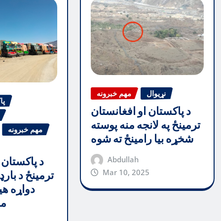
نړیوال
مهم خبرونه
پا
د پاکستان او افغانستان
ترمینځ په لانجه منه پوسته
مهم خبرونه
شخړه بیا رامینځ ته شوه
Abdullah
د پاکستان 
Mar 10, 2025
ترمینځ د بارډ
دواړه هی
مظ