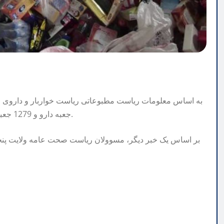
جعبه دارو و 1279 جعبه مواد غذایی تاریخ مصرف گذشته و بی کیفیت بدست آمده است.