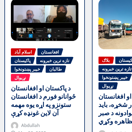
افغانستان
اسلام آباد
کیستان
بلاګ
تازه ترین خبرونه
پاکیستان
تازه ترین خبرونه
طالبان
خیبر پښتونخوا
خیبر پښتونخوا
نړیوال
نړیوال
د پاکستان او افغانستان
ځوانانو فورم د افغانستان
او افغانستان
ستونزو په اړه یوه مهمه
ر شخړه، باید
آن لاین غونډه کړې
وادونه د صبر
اهره وکړي
Abdullah