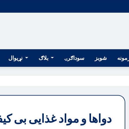
مونه
شوبز
سوداګرۍ
بلاګ
نړیوال
دواها و مواد غذایی بی ک