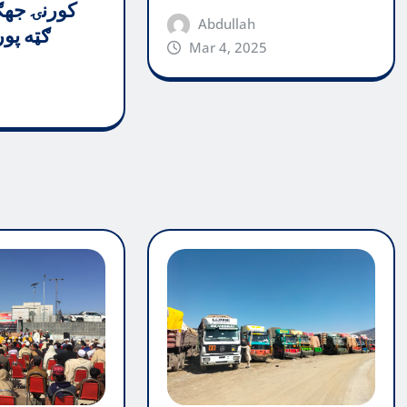
کورنۍ جهګ
Abdullah
ګټه پو
Mar 4, 2025