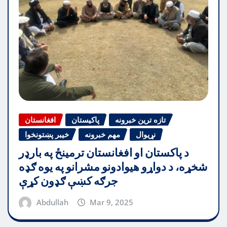
تازه ترین خبرونه
پاکیستان
افغانستان
نړیوال
مهم خبرونه
خیبر پښتونخوا
د پاکستان او افغانستان ترمینځ په بارډر
شخړه، د دواړو هیوادونو مشرانو په یوه ګډه
جرګه کښې ګډون کړې
Abdullah
Mar 9, 2025