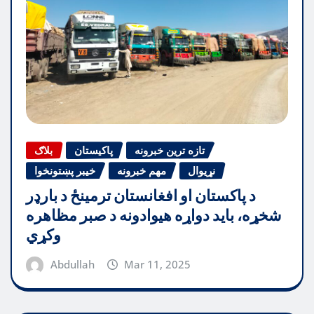
تازه ترین خبرونه
پاکیستان
بلاګ
نړیوال
مهم خبرونه
خیبر پښتونخوا
د پاکستان او افغانستان ترمینځ د بارډر
شخړه، باید دواړه هیوادونه د صبر مظاهره
وکړي
Abdullah
Mar 11, 2025