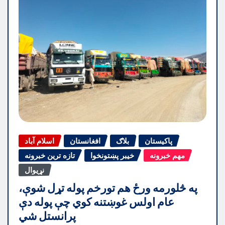
پاکیستان
بلاګ
افغانستان
اسلام آباد
مهم خبرونه
خیبر پښتونخوا
تازه ترین خبرونه
نړیوال
په څلورمه ورځ هم تورخم پوله تړل شوې،
عام اولس غوښتنه کوي چې پوله دې
پرانستل شي