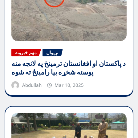
نړیوال
مهم خبرونه
د پاکستان او افغانستان ترمینځ په لانجه منه
پوسته شخړه بیا رامینځ ته شوه
Abdullah
Mar 10, 2025