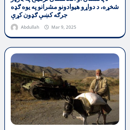
شخړه، د دواړو هیوادونو مشرانو په یوه ګډه
جرګه کښې ګډون کړې
Abdullah
Mar 9, 2025