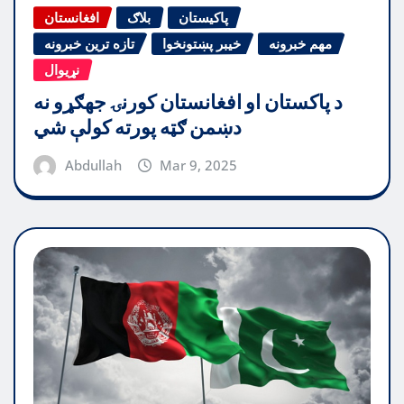
پاکیستان
بلاګ
افغانستان
مهم خبرونه
خیبر پښتونخوا
تازه ترین خبرونه
نړیوال
د پاکستان او افغانستان کورنۍ جهګړو نه
دښمن ګټه پورته کولې شي
Abdullah
Mar 9, 2025