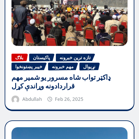
تازه ترین خبرونه
پاکیستان
بلاګ
نړیوال
مهم خبرونه
خیبر پښتونخوا
ډاکټر تواب شاه مسرور یو شمیر مهم
قراردادونه وړاندې کړل
Abdullah
Feb 26, 2025