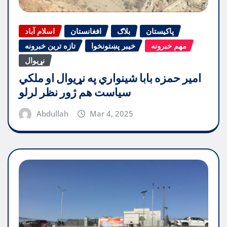
پاکیستان
بلاګ
افغانستان
اسلام آباد
مهم خبرونه
خیبر پښتونخوا
تازه ترین خبرونه
نړیوال
امیر حمزه بابا شینواري په نړیوال او ملکي
سیاست هم ژور نظر لرلو
Abdullah
Mar 4, 2025