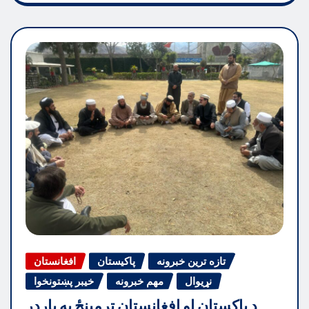
تازه ترین خبرونه
پاکیستان
افغانستان
نړیوال
مهم خبرونه
خیبر پښتونخوا
د پاکستان او افغانستان ترمینځ په بارډر