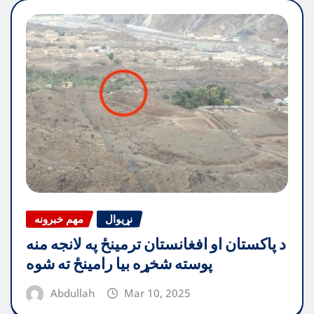
نړیوال
مهم خبرونه
د پاکستان او افغانستان ترمینځ په لانجه منه
پوسته شخړه بیا رامینځ ته شوه
Abdullah
Mar 10, 2025