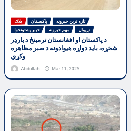
تازه ترین خبرونه
پاکیستان
بلاګ
نړیوال
مهم خبرونه
خیبر پښتونخوا
د پاکستان او افغانستان ترمینځ د بارډر
شخړه، باید دواړه هیوادونه د صبر مظاهره
وکړي
Abdullah
Mar 11, 2025