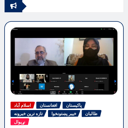
پاکیستان
افغانستان
اسلام آباد
طالبان
خیبر پښتونخوا
تازه ترین خبرونه
نړیوال