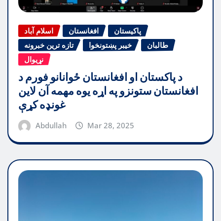
پاکیستان
افغانستان
اسلام آباد
طالبان
خیبر پښتونخوا
تازه ترین خبرونه
نړیوال
د پاکستان او افغانستان ځوانانو فورم د
افغانستان ستونزو په اړه یوه مهمه آن لاین
غونډه کړې
Abdullah
Mar 28, 2025