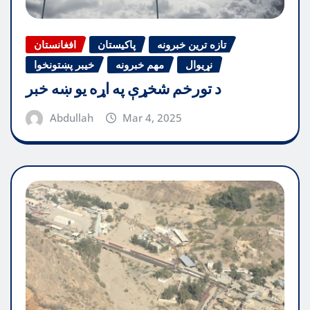
تازه ترین خبرونه
پاکیستان
افغانستان
نړیوال
مهم خبرونه
خیبر پښتونخوا
د تورخم شخړې په اړه یو ښه خبر
Abdullah
Mar 4, 2025