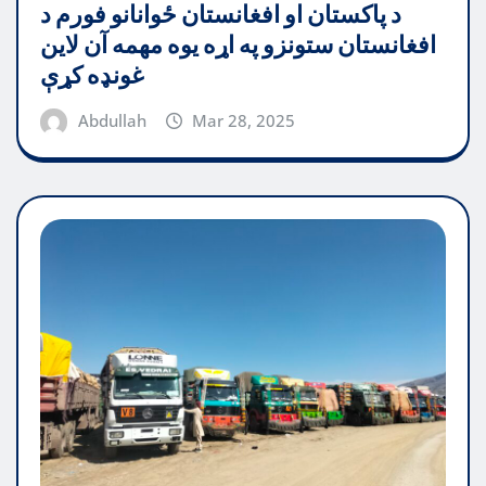
د پاکستان او افغانستان ځوانانو فورم د
افغانستان ستونزو په اړه یوه مهمه آن لاین
غونډه کړې
Abdullah
Mar 28, 2025