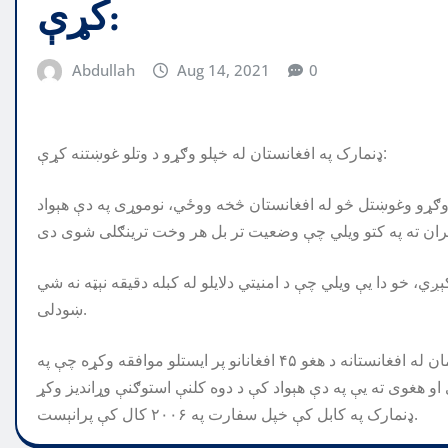
کړې:
Abdullah
Aug 14, 2021
0
ډنمارک په افغانستان له خپلو وګړو د وتلو غوښتنه کړې:
ول وګړو وغوښتل څو له افغانستان څخه ووځي، نوموړی په دې هېواد
 خو دا یې ویلي چې د امنیتي دلایلو له کبله دقیقه نېټه نه شي
ښودلی.
دا په داسې حال کې ده چې د چهارشنبې په ورځ د ډنمارک پارلمان له افغانستانه د هغو ۴۵ افغانانو پر ایستلو موافقه وکړه چې په
ډنمارک په کابل کې خپل سفارت په ۲۰۰۶ کال کې پرانېست.