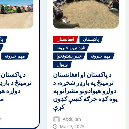
پاکیستان
افغانستان
پا
تازه ترین خبرونه
مهم خبرونه
خیبر پښتونخوا
مهم خبرونه
نړیوال
د پاکستان او افغانستان
د پاکستان 
ترمینځ په بارډر شخړه، د
ترمینځ د بارډ
دواړو هیوادونو مشرانو په
دواړه هی
یوه ګډه جرګه کښې ګډون
مظ
کړې
5
Abdullah
Mar 9, 2025