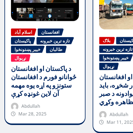
افغانستان
اسلام آباد
کیستان
بلاګ
تازه ترین خبرونه
پاکیستان
تازه ترین خبرونه
طالبان
خیبر پښتونخوا
خیبر پښتونخوا
نړیوال
نړیوال
د پاکستان او افغانستان
ځوانانو فورم د افغانستان
او افغانستان
ستونزو په اړه یوه مهمه
ر شخړه، باید
آن لاین غونډه کړې
وادونه د صبر
اهره وکړي
Abdullah
Mar 28, 2025
Abdullah
Mar 11, 202