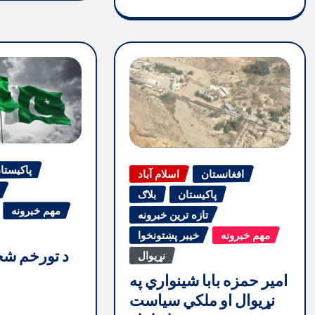
پاکیستا
افغانستان
اسلام آباد
پاکیستان
بلاګ
مهم خبرونه
تازه ترین خبرونه
مهم خبرونه
خیبر پښتونخوا
د تورخم شخړ
نړیوال
امیر حمزه بابا شینواري په
نړیوال او ملکي سیاست