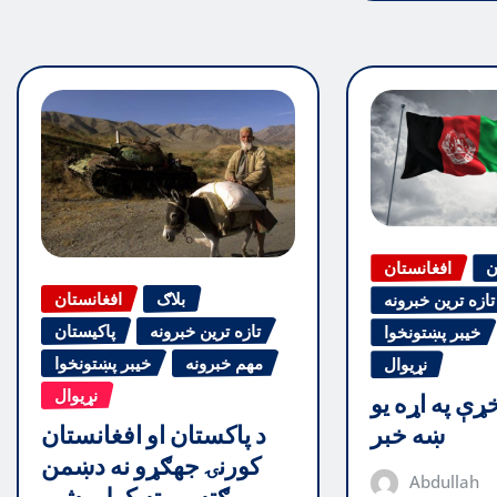
ن
افغانستان
بلاګ
افغانستان
تازه ترین خبرونه
تازه ترین خبرونه
پاکیستان
خیبر پښتونخوا
مهم خبرونه
خیبر پښتونخوا
نړیوال
نړیوال
ې په اړه یو
د پاکستان او افغانستان
ښه خبر
کورنۍ جهګړو نه دښمن
Abdullah