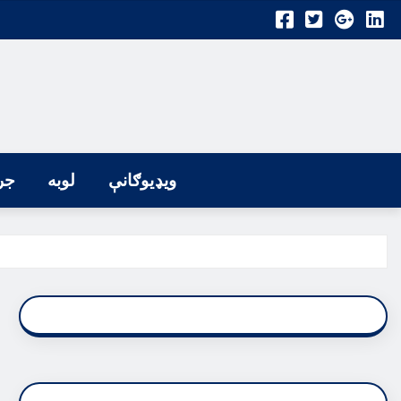
ویډیوګانې
لوبه
جر