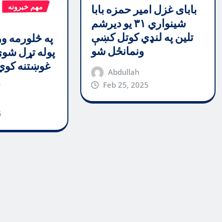
مهم خبرونه
بابای غزل امیر حمزه بابا
شینواري ۳۱ یو دیرشم
تلین په لنډي کوتل کښې
په څلورمه و
ونمانځل شو
پوله تړل شو
غوښتنه کوي
Abdullah
پ
Feb 25, 2025
5