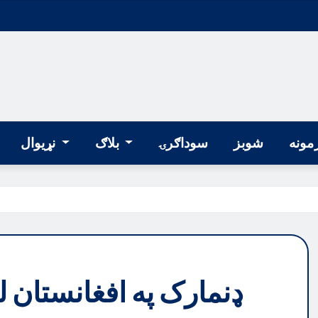
مونه
شوبز
سوداګرۍ
بلاګ
نړیوال
ډنمارک په افغانستان ل