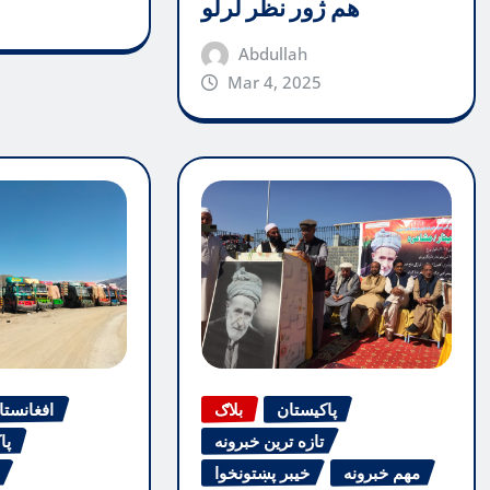
هم ژور نظر لرلو
Abdullah
Mar 4, 2025
پاکیستان
بلاګ
افغانستا
تازه ترین خبرونه
پا
مهم خبرونه
خیبر پښتونخوا