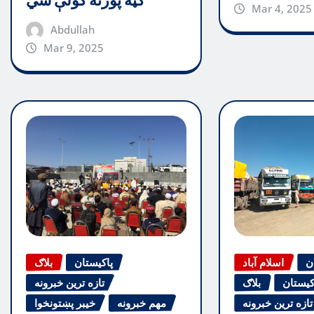
ګټه پورته کولې شي
Mar 4, 2025
Abdullah
Mar 9, 2025
ن
اسلام آباد
پاکیستان
بلاګ
کیستان
بلاګ
تازه ترین خبرونه
تازه ترین خبرونه
مهم خبرونه
خیبر پښتونخوا