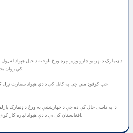
د ډنمارک د بهرنیو چارو وزیر تېره ورځ ناوخته د خپل هېواد له ټ
کې روان بحران ته په کتو ویلي چې وضعیت تر بل هر وخت ترینګلی شوی دی.
جپ کوفوډ مني چې په کابل کې د دې هېواد سفارت تړل کېږي،
افغانستان کې یې د دې هېواد لپاره کار کړی او هغوی ته یې په دې هېواد کې د دوه کلنې استوګنې وړاندیز وکړ.