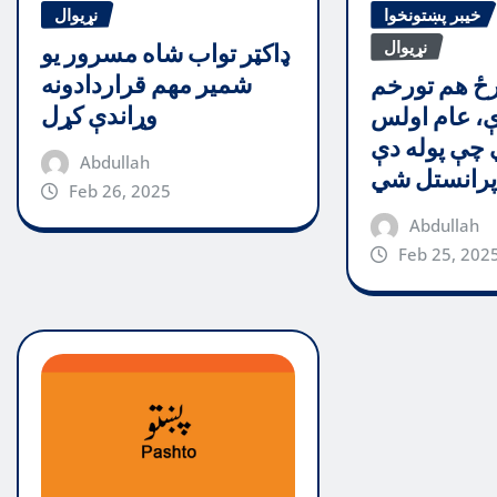
خیبر پښتونخوا
نړیوال
نړیوال
ډاکټر تواب شاه مسرور یو
شمیر مهم قراردادونه
رځ هم تورخم
وړاندې کړل
ې، عام اولس
 چې پوله دې
Abdullah
رانستل شي
Feb 26, 2025
Abdullah
Feb 25, 202