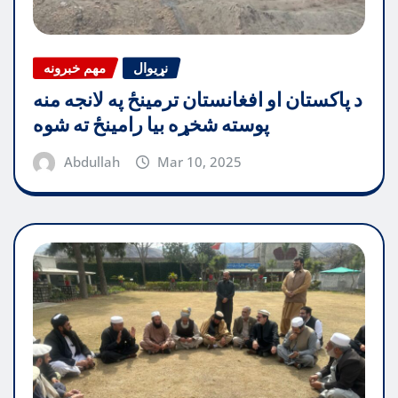
نړیوال
مهم خبرونه
د پاکستان او افغانستان ترمینځ په لانجه منه
پوسته شخړه بیا رامینځ ته شوه
Abdullah
Mar 10, 2025