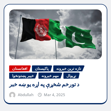
تازه ترین خبرونه
پاکیستان
افغانستان
نړیوال
مهم خبرونه
خیبر پښتونخوا
د تورخم شخړې په اړه یو ښه خبر
Abdullah
Mar 4, 2025