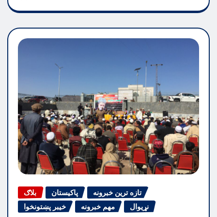
تازه ترین خبرونه
پاکیستان
بلاګ
نړیوال
مهم خبرونه
خیبر پښتونخوا