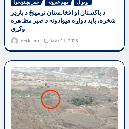
نړیوال
مهم خبرونه
خیبر پښتونخوا
د پاکستان او افغانستان ترمینځ د بارډر
شخړه، باید دواړه هیوادونه د صبر مظاهره
وکړي
Abdullah
Mar 11, 2025