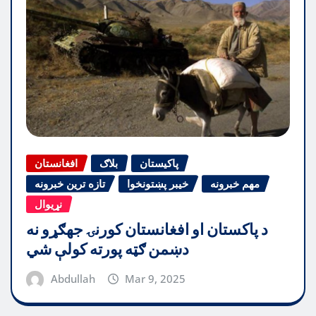
پاکیستان
بلاګ
افغانستان
مهم خبرونه
خیبر پښتونخوا
تازه ترین خبرونه
نړیوال
د پاکستان او افغانستان کورنۍ جهګړو نه
دښمن ګټه پورته کولې شي
Abdullah
Mar 9, 2025