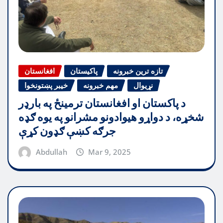
تازه ترین خبرونه
پاکیستان
افغانستان
نړیوال
مهم خبرونه
خیبر پښتونخوا
د پاکستان او افغانستان ترمینځ په بارډر
شخړه، د دواړو هیوادونو مشرانو په یوه ګډه
جرګه کښې ګډون کړې
Abdullah
Mar 9, 2025