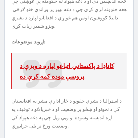
څخه اندېښمن دی او د دغه هېواد له حکومته یې غوښتي چې
هغه خنډونه لرې کړي چې د دغه بهیر پر وړاندې خنډ ګرځي.
دانیلا ګووشون اوس هم غواړي د افغانانو لپاره د بشري
ویزو شمیر زیات کړي.
اړوند موضوعات:
کاناډا د پاکستاني اتباعو لپاره د ویزې د
پروسې موده کمه کړې ده
د اسټراليا د بشري حقونو د څار ادارې مشر په افغانستان
کې د نجونو او ښځو پر وضعيت او د خبريالانو د توقيف په
اړه اندېښنه وښوده او ويې ويل چې په دغه هېواد کې
وضعيت ورځ تر بلې خرابېږي.