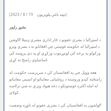
(2023 / 8 / 19 نېټه باغي ټلویزیون)
بشپړ راپور
د اسټرالیا د بشري حقونو د څار ادارې مشرې ډینیلا ګاوشن
د اسټرالیا له حکومته غوښتي چې افغانانو ته د بشري ویزو
ورکولو په برخه کې لومړیتوب ورکړي او په دې پروسه کې
اسانتیاوې رامنځ ته کړي.
هغه وویل چې په افغانستان کې د سرپرست حکومت له
رامنځته کیدو وروسته د روغتیایی معایناتو او امنیتي معایناتو
له امله اکثره غوښتونکو د دغه هیواد ویزې نه شي ترلاسه
کولای.
ګواشون په افغانستان کې د بشري حقونو له ناوړه وضعیت