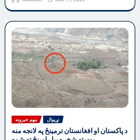
نړیوال
مهم خبرونه
د پاکستان او افغانستان ترمینځ په لانجه منه
پوسته شخړه بیا رامینځ ته شوه