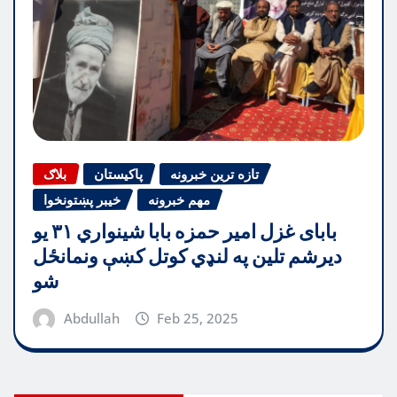
تازه ترین خبرونه
پاکیستان
بلاګ
مهم خبرونه
خیبر پښتونخوا
بابای غزل امیر حمزه بابا شینواري ۳۱ یو
دیرشم تلین په لنډي کوتل کښې ونمانځل
شو
Abdullah
Feb 25, 2025