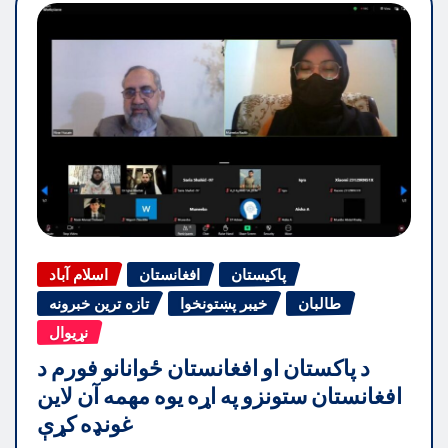
پاکیستان
افغانستان
اسلام آباد
طالبان
خیبر پښتونخوا
تازه ترین خبرونه
نړیوال
د پاکستان او افغانستان ځوانانو فورم د
افغانستان ستونزو په اړه یوه مهمه آن لاین
غونډه کړې