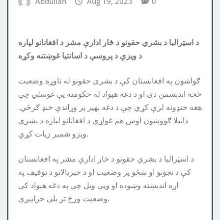
Abdullah
Aug 19, 2023
0
د اسټراليا د بشري حقونو د څار ادارې مشر د افغانانو لپاره
د ويزې د پروسې د اسانتيا غوښتنه وکړه
ګواشون په افغانستان کې د بشري حقونو له ناوړه وضعیت
څخه اندېښمن دی او د دغه هېواد له حکومته یې غوښتي چې
هغه خنډونه لرې کړي چې د دغه بهیر پر وړاندې خنډ ګرځي.
دانیلا ګووشون اوس هم غواړي د افغانانو لپاره د بشري
ویزو شمیر زیات کړي.
د اسټراليا د بشري حقونو د څار ادارې مشر په افغانستان
کې د نجونو او ښځو پر وضعيت او د خبريالانو د توقيف په
اړه اندېښنه وښوده او ويې ويل چې په دغه هېواد کې
وضعيت ورځ تر بلې خرابېږي.