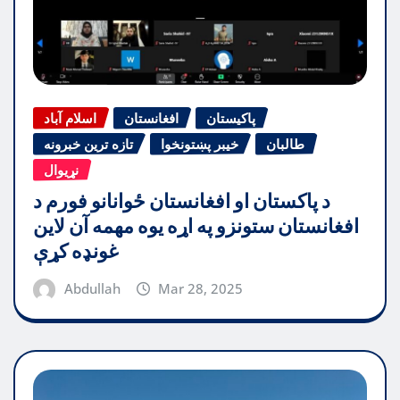
پاکیستان
افغانستان
اسلام آباد
طالبان
خیبر پښتونخوا
تازه ترین خبرونه
نړیوال
د پاکستان او افغانستان ځوانانو فورم د
افغانستان ستونزو په اړه یوه مهمه آن لاین
غونډه کړې
Abdullah
Mar 28, 2025