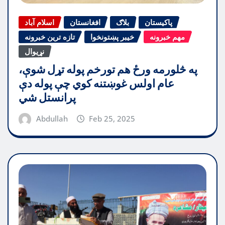
پاکیستان
بلاګ
افغانستان
اسلام آباد
مهم خبرونه
خیبر پښتونخوا
تازه ترین خبرونه
نړیوال
په څلورمه ورځ هم تورخم پوله تړل شوې،
عام اولس غوښتنه کوي چې پوله دې
پرانستل شي
Abdullah
Feb 25, 2025