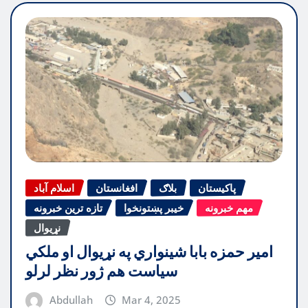
پاکیستان
بلاګ
افغانستان
اسلام آباد
مهم خبرونه
خیبر پښتونخوا
تازه ترین خبرونه
نړیوال
امیر حمزه بابا شینواري په نړیوال او ملکي
سیاست هم ژور نظر لرلو
Abdullah
Mar 4, 2025