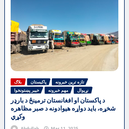
تازه ترین خبرونه
پاکیستان
بلاګ
نړیوال
مهم خبرونه
خیبر پښتونخوا
د پاکستان او افغانستان ترمینځ د بارډر
شخړه، باید دواړه هیوادونه د صبر مظاهره
وکړي
Abdullah
Mar 11, 2025