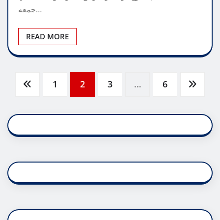
جمعه…
READ MORE
Posts
1
2
3
…
6
pagination