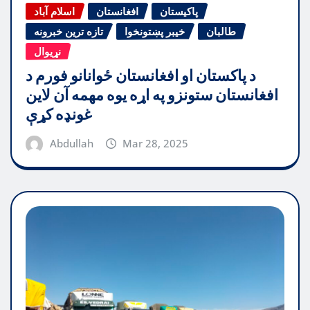
پاکیستان
افغانستان
اسلام آباد
طالبان
خیبر پښتونخوا
تازه ترین خبرونه
نړیوال
د پاکستان او افغانستان ځوانانو فورم د
افغانستان ستونزو په اړه یوه مهمه آن لاین
غونډه کړې
Abdullah
Mar 28, 2025