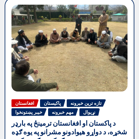
تازه ترین خبرونه
پاکیستان
افغانستان
نړیوال
مهم خبرونه
خیبر پښتونخوا
د پاکستان او افغانستان ترمینځ په بارډر
شخړه، د دواړو هیوادونو مشرانو په یوه ګډه