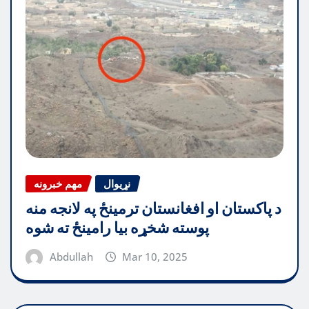
نړیوال
مهم خبرونه
د پاکستان او افغانستان ترمینځ په لانجه منه
پوسته شخړه بیا رامینځ ته شوه
Abdullah
Mar 10, 2025