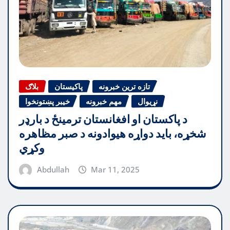
تازه ترین خبرونه
پاکیستان
بلاګ
نړیوال
مهم خبرونه
خیبر پښتونخوا
د پاکستان او افغانستان ترمینځ د بارډر
شخړه، باید دواړه هیوادونه د صبر مظاهره
وکړي
Abdullah
Mar 11, 2025