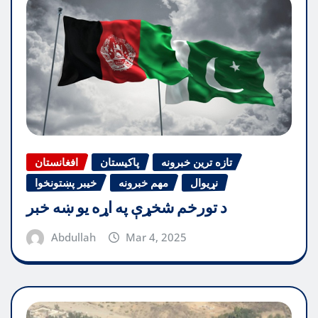
تازه ترین خبرونه
پاکیستان
افغانستان
نړیوال
مهم خبرونه
خیبر پښتونخوا
د تورخم شخړې په اړه یو ښه خبر
Abdullah
Mar 4, 2025