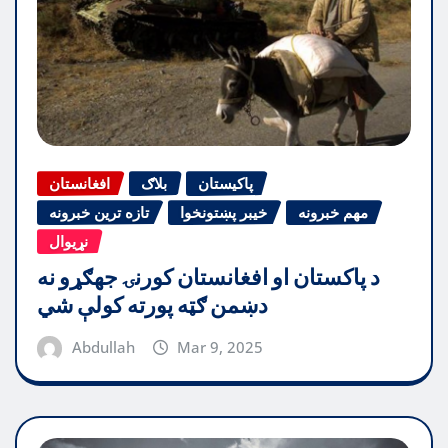
پاکیستان
بلاګ
افغانستان
مهم خبرونه
خیبر پښتونخوا
تازه ترین خبرونه
نړیوال
د پاکستان او افغانستان کورنۍ جهګړو نه
دښمن ګټه پورته کولې شي
Abdullah
Mar 9, 2025