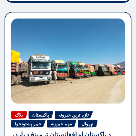
تازه ترین خبرونه
پاکیستان
بلاګ
نړیوال
مهم خبرونه
خیبر پښتونخوا
د پاکستان او افغانستان ترمینځ د بارډر