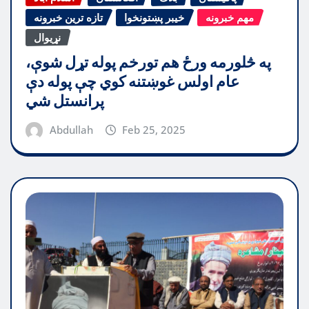
مهم خبرونه
خیبر پښتونخوا
تازه ترین خبرونه
نړیوال
په څلورمه ورځ هم تورخم پوله تړل شوې،
عام اولس غوښتنه کوي چې پوله دې
پرانستل شي
Abdullah
Feb 25, 2025