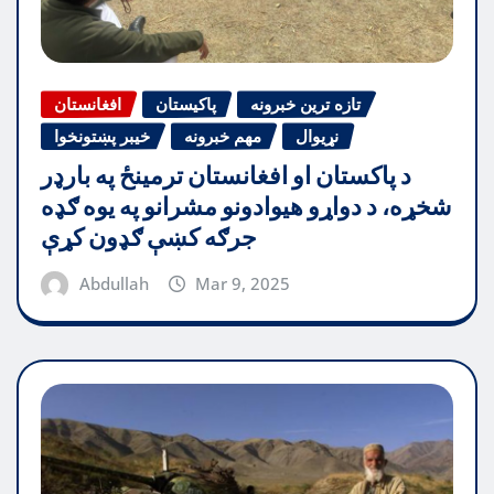
تازه ترین خبرونه
پاکیستان
افغانستان
نړیوال
مهم خبرونه
خیبر پښتونخوا
د پاکستان او افغانستان ترمینځ په بارډر
شخړه، د دواړو هیوادونو مشرانو په یوه ګډه
جرګه کښې ګډون کړې
Abdullah
Mar 9, 2025