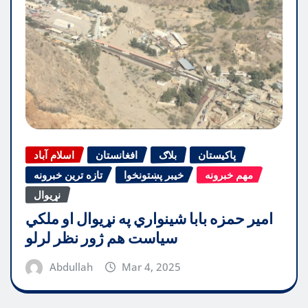
پاکیستان
بلاګ
افغانستان
اسلام آباد
مهم خبرونه
خیبر پښتونخوا
تازه ترین خبرونه
نړیوال
امیر حمزه بابا شینواري په نړیوال او ملکي
سیاست هم ژور نظر لرلو
Abdullah
Mar 4, 2025