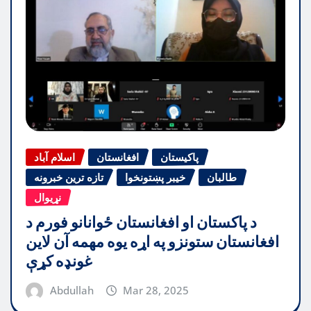
پاکیستان
افغانستان
اسلام آباد
طالبان
خیبر پښتونخوا
تازه ترین خبرونه
نړیوال
د پاکستان او افغانستان ځوانانو فورم د
افغانستان ستونزو په اړه یوه مهمه آن لاین
غونډه کړې
Abdullah
Mar 28, 2025