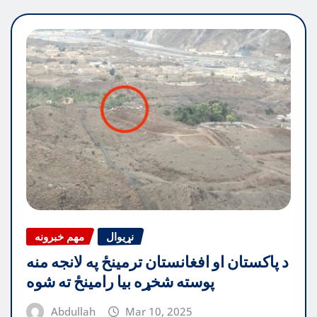
نړیوال
مهم خبرونه
د پاکستان او افغانستان ترمینځ په لانجه منه
پوسته شخړه بیا رامینځ ته شوه
Abdullah
Mar 10, 2025