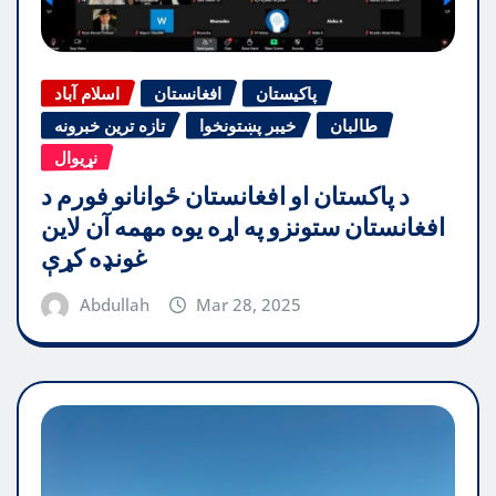
پاکیستان
افغانستان
اسلام آباد
طالبان
خیبر پښتونخوا
تازه ترین خبرونه
نړیوال
د پاکستان او افغانستان ځوانانو فورم د
افغانستان ستونزو په اړه یوه مهمه آن لاین
غونډه کړې
Abdullah
Mar 28, 2025