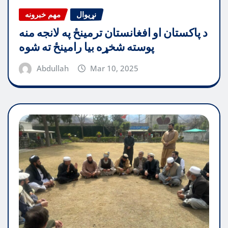
نړیوال
مهم خبرونه
د پاکستان او افغانستان ترمینځ په لانجه منه
پوسته شخړه بیا رامینځ ته شوه
Abdullah
Mar 10, 2025