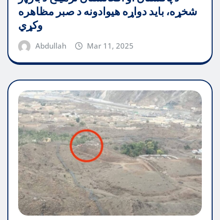
شخړه، باید دواړه هیوادونه د صبر مظاهره
وکړي
Abdullah
Mar 11, 2025