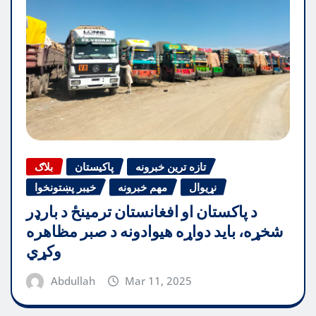
تازه ترین خبرونه
پاکیستان
بلاګ
نړیوال
مهم خبرونه
خیبر پښتونخوا
د پاکستان او افغانستان ترمینځ د بارډر
شخړه، باید دواړه هیوادونه د صبر مظاهره
وکړي
Abdullah
Mar 11, 2025