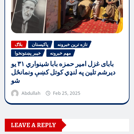
تازه ترین خبرونه
پاکیستان
بلاګ
مهم خبرونه
خیبر پښتونخوا
بابای غزل امیر حمزه بابا شینواري ۳۱ یو
دیرشم تلین په لنډي کوتل کښې ونمانځل
شو
Abdullah
Feb 25, 2025
LEAVE A REPLY