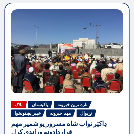
تازه ترین خبرونه
پاکیستان
بلاګ
نړیوال
مهم خبرونه
خیبر پښتونخوا
ډاکټر تواب شاه مسرور یو شمیر مهم
قراردادونه وړاندې کړل