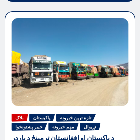
تازه ترین خبرونه
پاکیستان
بلاګ
نړیوال
مهم خبرونه
خیبر پښتونخوا
د پاکستان او افغانستان ترمینځ د بارډر