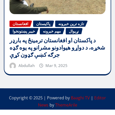
تازه ترین خبرونه
پاکیستان
افغانستان
نړیوال
مهم خبرونه
خیبر پښتونخوا
د پاکستان او افغانستان ترمینځ په بارډر
شخړه، د دواړو هیوادونو مشرانو په یوه ګډه
جرګه کښې ګډون کړې
Abdullah
Mar 9, 2025
Copyright © 2025 | Powered by
Baaghi TV
|
Editor
News
by
ThemeArile