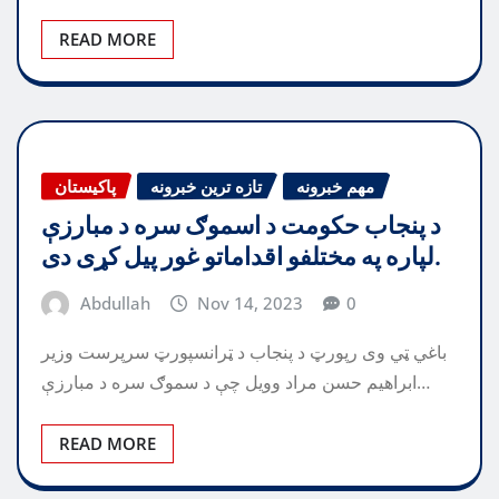
READ MORE
مهم خبرونه
تازه ترین خبرونه
پاکیستان
د پنجاب حکومت د اسموګ سره د مبارزې
لپاره په مختلفو اقداماتو غور پیل کړی دی.
Abdullah
Nov 14, 2023
0
باغي ټي وی رپورټ د پنجاب د ټرانسپورټ سرپرست وزیر
ابراهیم حسن مراد وویل چې د سموګ سره د مبارزې…
READ MORE