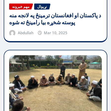
نړیوال
مهم خبرونه
د پاکستان او افغانستان ترمینځ په لانجه منه
پوسته شخړه بیا رامینځ ته شوه
Abdullah
Mar 10, 2025