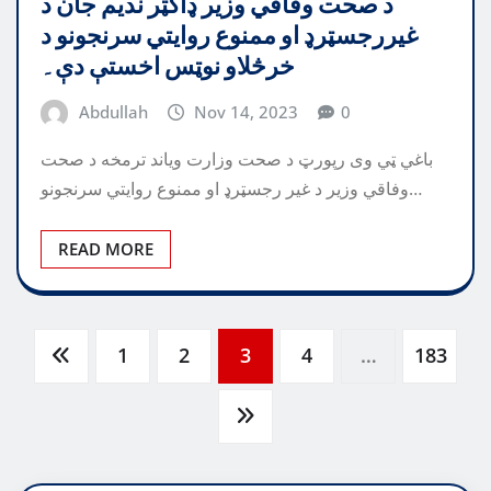
د صحت وفاقي وزير ډاکټر نديم جان د
غيررجسټرډ او ممنوع روايتي سرنجونو د
خرڅلاو نوټس اخستې دې۔
Abdullah
Nov 14, 2023
0
باغي ټي وی رپورټ د صحت وزارت وياند ترمخه د صحت
وفاقي وزير د غير رجسټرډ او ممنوع روايتي سرنجونو…
READ MORE
Posts
1
2
3
4
…
183
pagination