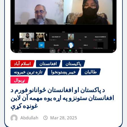
پاکیستان
افغانستان
اسلام آباد
طالبان
خیبر پښتونخوا
تازه ترین خبرونه
نړیوال
د پاکستان او افغانستان ځوانانو فورم د
افغانستان ستونزو په اړه یوه مهمه آن لاین
غونډه کړې
Abdullah
Mar 28, 2025