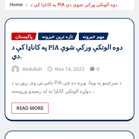
په کاناډا کې د PIA دوه الوتکې ورکې شوې دي.
Home
مهم خبرونه
تازه ترین خبرونه
پاکیستان
په کاناډا کې د PIA دوه الوتکې ورکې شوې
دي.
Abdullah
Nov 14, 2023
0
باغي ټي وی رپورټ د PIA د سرچینو په وینا، ویره ده چې
دواړه الوتکې کاناډا ته له رسیدو وروسته…
READ MORE