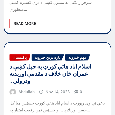
سرفراز بګټي په مشرۍ کښې د درې کسيزه کميټۍ
منظوري…
READ MORE
مهم خبرونه
تازه ترین خبرونه
پاکیستان
اسلام اباد هائي کورټ په جېل کښې د
عمران خان خلاف د مقدمې اورېدنه
ودرولې۔
Abdullah
Nov 14, 2023
0
باغي ټي وی رپورټ د اسام آباد هائي کورټ جسټس ميا ګل
حسن اورنګزيب او جسټس ثمن رفعت امتياز په…