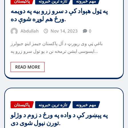
مهم خبرونه
تازه ترین خبرونه
پاکیستان
په ټول هېواد کې د سرو زرو بيه په دويمه
ورځ هم لوړه شوې ده.
Abdullah
Nov 14, 2023
0
باغي ټي وی رپورټ د آل پاکستان جیمز اینډ جیولرز
ایسوسی ایشن ترمخه نن د یو تول سرو زرو په…
READ MORE
مهم خبرونه
تازه ترین خبرونه
پاکیستان
په پېښور کې د واده په ورځ د زوم د وژلو
تورن نيول شوی دی.