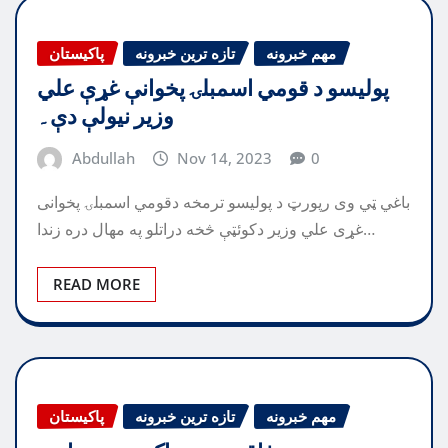
مهم خبرونه
تازه ترین خبرونه
پاکیستان
پوليسو د قومي اسمبلۍ پخوانې غړې علي
وزير نيولې دې۔
Abdullah
Nov 14, 2023
0
باغي ټي وی رپورټ د پوليسو ترمخه دقومي اسمبلۍ پخوانى
غړى علي وزير دکوئټې څخه دراتلو په مهال دره زندا…
READ MORE
مهم خبرونه
تازه ترین خبرونه
پاکیستان