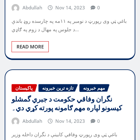
Abdullah
Nov 14, 2023
0
باغي ټي وی رپورټ د نومبر په ۱۱مه په چارسده روډ باندې
د جلوس په مهال د زوم په ګاډي…
READ MORE
مهم خبرونه
تازه ترین خبرونه
پاکیستان
نگران وفاقي حکومت د جبري گمشلو
کيسونو لپاره مهم ګامونه پورته کړي دي۔
Abdullah
Nov 14, 2023
0
باغي ټي وی رپورټ وفاقي کابينې د نگران داخله وزير