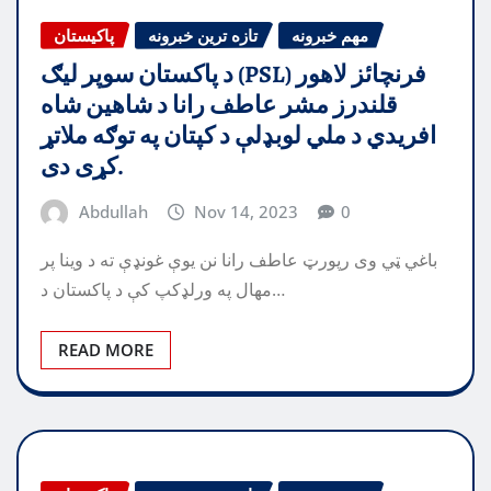
مهم خبرونه
تازه ترین خبرونه
پاکیستان
د پاکستان سوپر لیګ (PSL) فرنچائز لاهور
قلندرز مشر عاطف رانا د شاهین شاه
افریدي د ملي لوبډلې د کپتان په توګه ملاتړ
کړی دی.
Abdullah
Nov 14, 2023
0
باغي ټي وی رپورټ عاطف رانا نن یوې غونډې ته د وینا پر
مهال په ورلډکپ کې د پاکستان د…
READ MORE