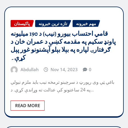
مهم خبرونه
تازه ترین خبرونه
پاکیستان
قامي احتساب بيورو (نيب) د 190 ميليونه
پاونډ سکیم په مقدمه كښې د عمران خان د
ګرفتارۍ لپاره په بېلا بېلو آپشنونو غور پېل
كړې۔
Abdullah
Nov 14, 2023
0
باغي ټي وی رپورټ د سرچينو ترمخه نيب بايد ملزم نيولي
په 24 ساعتونو کې عدالت ته وړاندې کړي. د…
READ MORE