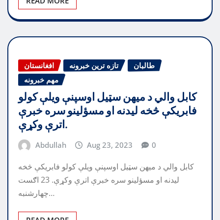
READ MORE
طالبان
تازه ترین خبرونه
افغانستان
مهم خبرونه
کابل والي د میهن سټیل اوسپنې ویلې کولو
فابریکې څخه لیدنه او مسؤلینو سره خبرې
اترې وکړې.
Abdullah
Aug 23, 2023
0
کابل والي د میهن سټیل اوسپنې ویلې کولو فابریکې څخه
لیدنه او مسؤلینو سره خبرې اترې وکړې. 23 اګست
چهارشنبه…
READ MORE