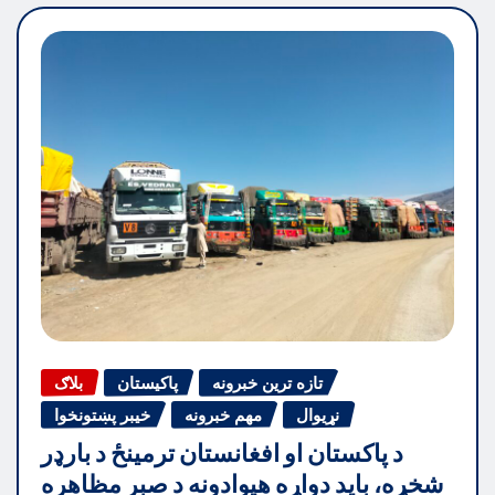
تازه ترین خبرونه
پاکیستان
بلاګ
نړیوال
مهم خبرونه
خیبر پښتونخوا
د پاکستان او افغانستان ترمینځ د بارډر
شخړه، باید دواړه هیوادونه د صبر مظاهره