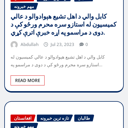
مهم خبرونه
کابل والي د اهل تشیع هېوادوالو د عالي
کمیسیون له استازو سره محرم ورځو کې د
دوی د مراسمو په اړه خبرې اترې کړي.
Abdullah
Jul 23, 2023
0
کابل والي د اهل تشیع هېوادوالو د عالي کمیسیون له
استازو سره محرم ورځو کې د دوی د مراسمو په…
READ MORE
طالبان
تازه ترین خبرونه
افغانستان
مهم خبرونه