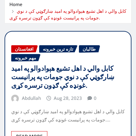
Home
کابل والي د اهل تشیع هېوادوالو په امید ښارګوټي کې د نوي
جومات په پرانیست غونډه کې ګډون ترسره کړی.
طالبان
تازه ترین خبرونه
افغانستان
مهم خبرونه
کابل والي د اهل تشیع هېوادوالو په امید
ښارګوټي کې د نوي جومات په پرانیست
غونډه کې ګډون ترسره کړی.
Abdullah
Aug 28, 2023
0
کابل والي د اهل تشیع هېوادوالو په امید ښارګوټي کې د نوي
جومات په پرانیست غونډه کې ګډون ترسره کړی.…