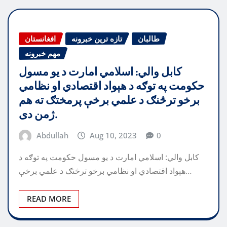
طالبان
تازه ترین خبرونه
افغانستان
مهم خبرونه
کابل والي: اسلامي امارت د یو مسول
حکومت په توګه د هېواد اقتصادي او نظامي
برخو ترڅنګ د علمي برخې پرمختګ ته هم
ژمن دی.
Abdullah
Aug 10, 2023
0
کابل والي: اسلامي امارت د یو مسول حکومت په توګه د
هېواد اقتصادي او نظامي برخو ترڅنګ د علمي برخې…
READ MORE