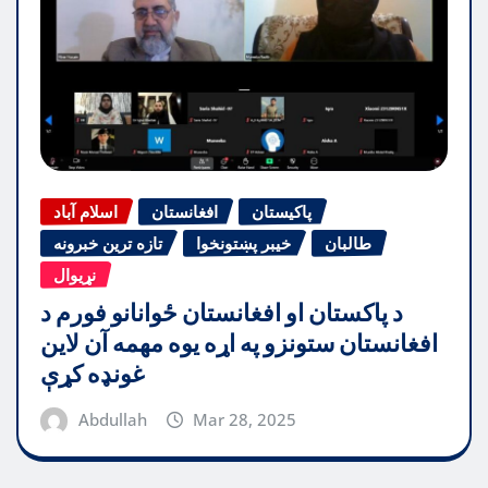
پاکیستان
افغانستان
اسلام آباد
طالبان
خیبر پښتونخوا
تازه ترین خبرونه
نړیوال
د پاکستان او افغانستان ځوانانو فورم د
افغانستان ستونزو په اړه یوه مهمه آن لاین
غونډه کړې
Abdullah
Mar 28, 2025