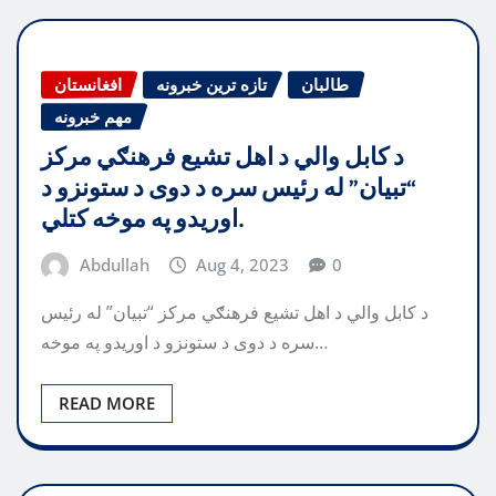
طالبان
تازه ترین خبرونه
افغانستان
مهم خبرونه
د کابل والي د اهل تشیع فرهنګي مرکز
“تبیان” له رئیس سره د دوی د ستونزو د
اوریدو په موخه کتلي.
Abdullah
Aug 4, 2023
0
د کابل والي د اهل تشیع فرهنګي مرکز “تبیان” له رئیس
سره د دوی د ستونزو د اوریدو په موخه…
READ MORE