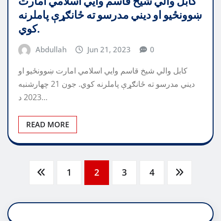
کابل والي شیخ قاسم وایي اسلامي امارت
ښوونځیو او دیني مدرسو ته ځانګړې پاملرنه
کوي.
Abdullah
Jun 21, 2023
0
کابل والي شیخ قاسم وایي اسلامي امارت ښوونځیو او
دیني مدرسو ته ځانګړې پاملرنه کوي. جون 21 چهارشنبه
2023 د…
READ MORE
Posts
1
2
3
4
pagination