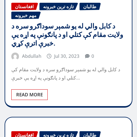
طالبان
تازه ترین خبرونه
افغانستان
مهم خبرونه
د کابل والي له یو شمېر سوداګرو سره د
ولایت مقام کې کتلي او د پانګونې په اړه یې
خبرې اترې کړي.
Abdullah
Jul 30, 2023
0
د کابل والي له یو شمېر سوداګرو سره د ولایت مقام کې
کتلي او د پانګونې په اړه یې خبرې…
READ MORE
طالبان
تازه ترین خبرونه
افغانستان