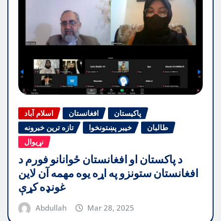
پاکیستان
افغانستان
اسلام آباد
طالبان
خیبر پښتونخوا
تازه ترین خبرونه
نړیوال
د پاکستان او افغانستان ځوانانو فورم د
افغانستان ستونزو په اړه یوه مهمه آن لاین
غونډه کړې
Abdullah
Mar 28, 2025