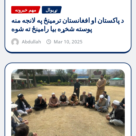
نړیوال
مهم خبرونه
د پاکستان او افغانستان ترمینځ په لانجه منه
پوسته شخړه بیا رامینځ ته شوه
Abdullah
Mar 10, 2025