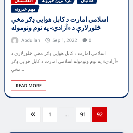
طالبان
تازه ترین خبرونه
افغانستان
مهم خبرونه
اسلامي امارت د کابل هوايي ډګر مخې
څلورلارې د «آزادي» په نوم ونوموله
Abdullah
Sep 1, 2022
0
اسلامي امارت د کابل هوايي ډګر مخې څلورلارې د
«آزادي» په نوم ونوموله اسلامي امارت د کابل هوايي ډګر
مخې…
READ MORE
Posts
1
…
91
92