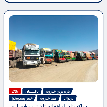
تازه ترین خبرونه
پاکیستان
بلاګ
نړیوال
مهم خبرونه
خیبر پښتونخوا
د پاکستان او افغانستان ترمینځ د بارډر