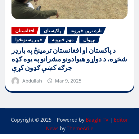
تازه ترین خبرونه
پاکیستان
افغانستان
نړیوال
مهم خبرونه
خیبر پښتونخوا
د پاکستان او افغانستان ترمینځ په بارډر
شخړه، د دواړو هیوادونو مشرانو په یوه ګډه
جرګه کښې ګډون کړې
Abdullah
Mar 9, 2025
Copyright © 2025 | Powered by
Baaghi TV
|
Editor
News
by
ThemeArile