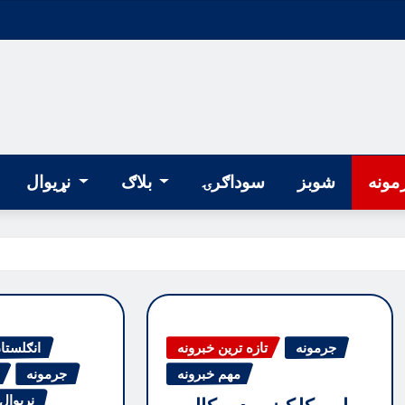
مونه
شوبز
سوداګرۍ
بلاګ
نړیوال
جرمونه
تازه ترین خبرونه
انګلستا
مهم خبرونه
جرمونه
نړیوال