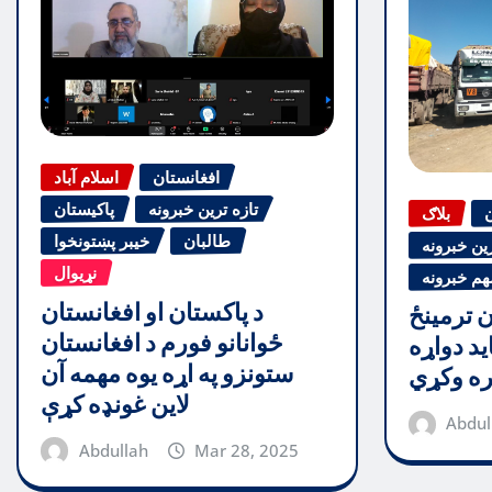
افغانستان
اسلام آباد
تازه ترین خبرونه
پاکیستان
ن
بلاګ
طالبان
خیبر پښتونخوا
رین خبرونه
نړیوال
هم خبرونه
د پاکستان او افغانستان
ن ترمینځ
ځوانانو فورم د افغانستان
ید دواړه
ستونزو په اړه یوه مهمه آن
ره وکړي
لاین غونډه کړې
Abdul
Abdullah
Mar 28, 2025