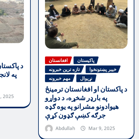
پاکیستان
افغانستان
د پاکستا
خیبر پښتونخوا
تازه ترین خبرونه
په لان
نړیوال
مهم خبرونه
د پاکستان او افغانستان ترمینځ
, 2025
په بارډر شخړه، د دواړو
هیوادونو مشرانو په یوه ګډه
جرګه کښې ګډون کړې
Abdullah
Mar 9, 2025