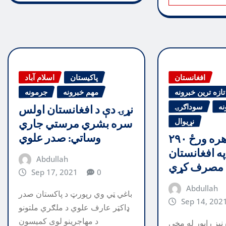
افغانستان
پاکیستان
اسلام آباد
تازه ترین خبرونه
مهم خبرونه
جرمونه
نه
سوداګرۍ
نړۍ دې د افغانستان اولس
نړیوال
سره بشري مرستي جاري
وساتي: صدر علوي
امریکا هره ورځ ۲۹۰
 په افغانستان
Abdullah
مصرف کړي
Sep 17, 2021
0
Abdullah
باغي ټي وي رپورټ د پاکستان صدر
Sep 14, 202
ډاکټر عارف علوي د ملګري ملتونو
د مهاجرینو لوی کمیسون
 راپور له مخې ‎‎‎‎‎‎‎د