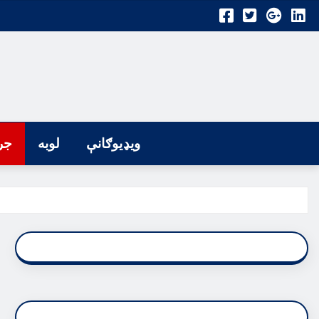
ویډیوګانې
لوبه
جر