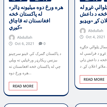
لوالې غړو له
«هره ورځ دوه میلیونه ډالر
څخه د داعش
له پاکستان څخه
افغانستان ته قاچاق
کیږي»
Abdullah
Oct 4, 2021
Abdullah
Oct 6, 2021
0
شمال ټلوالې جګړه
غړو د فرانسې له
د پاکستان ګمرک کې ځينو سرچېنو
 څخه د داعش ډلې
بیزنس ریکارډر ورځپاڼې ته ویلي
ن کړ. د…
چې له پاکستان څخه افغانستان ته
هره ورځ دوه…
READ MORE
READ MORE