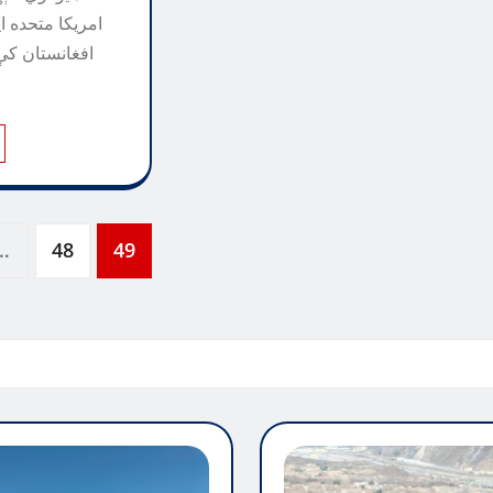
امریکا متحده ای
…
48
49