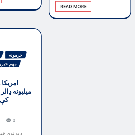
READ MORE
جرمونه
مهم خبرو
میلیونه ډالر
کې 
1
0
یو نوي څېړنېز