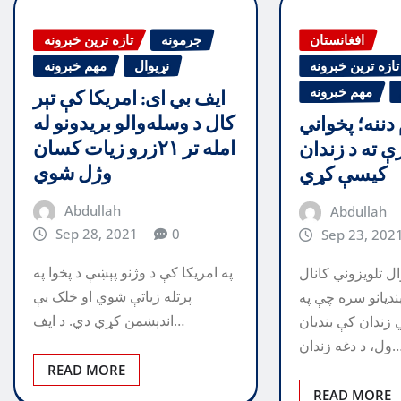
افغانستان
جرمونه
تازه ترین خبرونه
تازه ترین خبرونه
نړیوال
مهم خبرونه
مهم خبرونه
ايف بي ای: امريکا کې تېر
کال د وسله‌والو بریدونو له
 دننه؛ پخواني
امله تر ۲۱زرو زيات کسان
رې ته د زندان
وژل شوي
کیسې کړي
Abdullah
Abdullah
Sep 28, 2021
0
Sep 23, 202
په امريکا کې د وژنو پېښې د پخوا په
ل تلویزوني کانال
پرتله زياتې شوي او خلک يې
ندیانو سره چې په
اندېښمن کړي دي. د ايف…
 زندان کې بندیان
د دغه زندان…
READ MORE
READ MORE