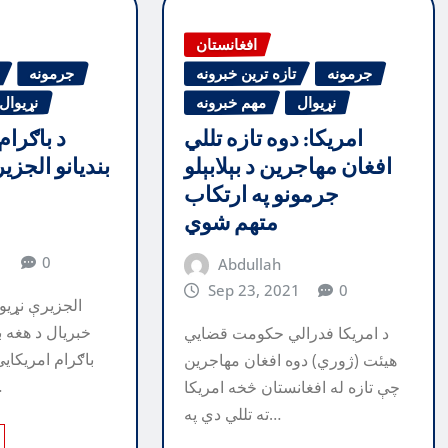
افغانستان
جرمونه
تازه ترین خبرونه
جرمونه
نړیوال
مهم خبرونه
نړیوال
‏امریکا: دوه تازه تللي
د باګرام
افغان مهاجرین د بېلابېلو
بندیانو الجزی
جرمونو په ارتکاب
متهم شوي
1
0
Abdullah
Sep 23, 2021
0
الجزیرې نړیوا
خبریال د هغه ب
د امریکا فدرالي حکومت قضايي
باګرام امریکايي
هیئت (ژوري) دوه افغان مهاجرین
ول، 
چې تازه له افغانستان څخه امریکا
ته تللي دي په…