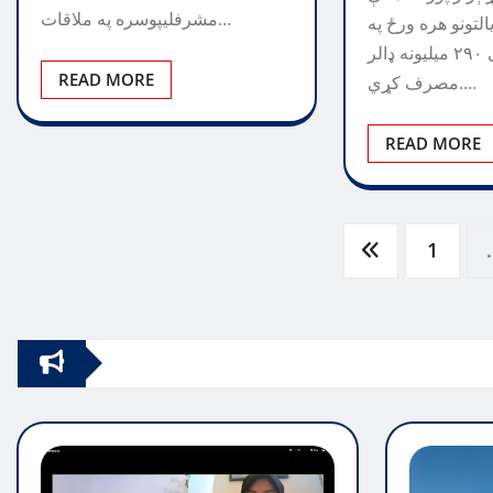
مشرفلیپوسره په ملاقات…
التونو هره ورځ په
افغانستان کې ۲۹۰ میلیونه ډالر
READ MORE
مصرف کړي.…
READ MORE
Posts
1
pagination