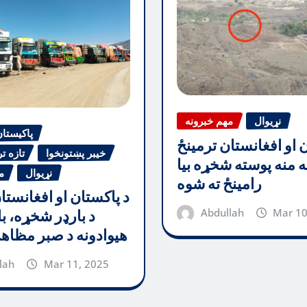
نړیوال
مهم خبرونه
پاکیستا
ن او افغانستان ترمینځ
خیبر پښتونخوا
تازه ت
جه منه پوسته شخړه بیا
نړیوال
م
رامینځ ته شوه
د پاکستان او افغانستا
Abdullah
Mar 10
د بارډر شخړه، با
هیوادونه د صبر مظاه
lah
Mar 11, 2025