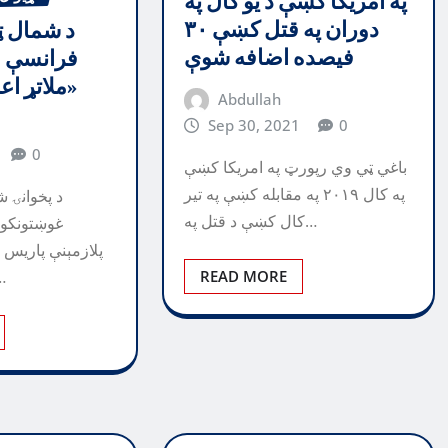
په امریکا کښې د یو کال په
دوران په قتل کښې ۳۰
د شمال ټ
فیصده اضافه شوې
فرانسې 
ملاتړ اعلان کړ «ويډیو»
Abdullah
Sep 30, 2021
0
0
باغي ټي وي رپورټ په امریکا کښې
په کال ۲۰۱۹ په مقابله کښې په تیر
د پخوانۍ 
کال کښې د قتل په…
غوښتونکو 
پلازمېنې پاريس
READ MORE
ملاتړ اعلا