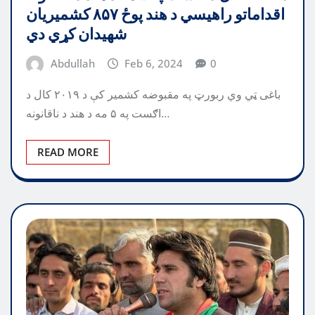
اقداماتو راهيسي د هند پوځ ۸۵۷ کشميريان
شهيدان کړي دي
Abdullah
Feb 6, 2024
0
باغی ټي وي ربورټ په مقبوضه کشمير کې د ۲۰۱۹ کال د
اګست په ۵ مه د هند د ناقانونه…
READ MORE