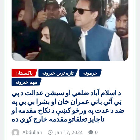
جرمونه
تازه ترین خبرونه
پاکیستان
مهم خبرونه
د اسلام آباد ضلعي او سيشن عدالت د پي
ټي آئي باني عمران خان او بشرا بي بي په
ضد د عدت په ورځو کښې د نکاح مقدمه او
ناجایز تعلقاتو مقدمه خارج کړي ده
Abdullah
Jan 17, 2024
0