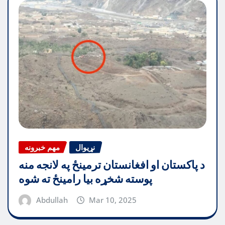
نړیوال
مهم خبرونه
د پاکستان او افغانستان ترمینځ په لانجه منه
پوسته شخړه بیا رامینځ ته شوه
Abdullah
Mar 10, 2025