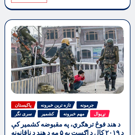
جرمونه
تازه ترین خبرونه
پاکیستان
نړیوال
مهم خبرونه
کشمیر
سری نگر
د هند فوځ ترهګري، په مقبوضه کشمير کې
د ۲۰۱۹ کال د اګست په ۵ مه د هند د ناقانونه