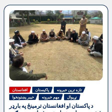
تازه ترین خبرونه
پاکیستان
افغانستان
نړیوال
مهم خبرونه
خیبر پښتونخوا
د پاکستان او افغانستان ترمینځ په بارډر