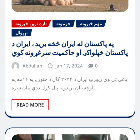
مهم خبرونه
جرمونه
تازه ترین خبرونه
نړیوال
په پاکستان له ایران څخه برید ، ایران د
پاکستان خپلواکۍ او حاکمیت سرغړونه کوي
Abdullah
Jan 17, 2024
0
باغی ټي وي رپورټ ایران د ۲۰۲۴ کال د جنورۍ په ۱۶مه په
بلوچستان بریدونه پیل کړل ددې بیان سره…
READ MORE