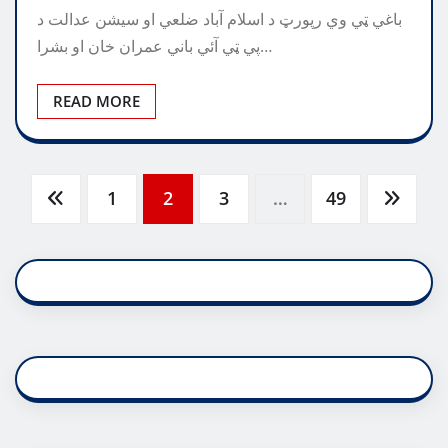
باغي ټي وي رپورټ د اسلام آباد ضلعي او سيشن عدالت د
پي ټي آئي باني عمران خان او بشرا…
READ MORE
Posts
1
2
3
…
49
pagination