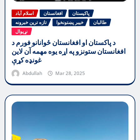
پاکیستان
افغانستان
اسلام آباد
طالبان
خیبر پښتونخوا
تازه ترین خبرونه
نړیوال
د پاکستان او افغانستان ځوانانو فورم د
افغانستان ستونزو په اړه یوه مهمه آن لاین
غونډه کړې
Abdullah
Mar 28, 2025