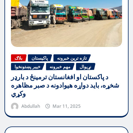
تازه ترین خبرونه
پاکیستان
بلاګ
نړیوال
مهم خبرونه
خیبر پښتونخوا
د پاکستان او افغانستان ترمینځ د بارډر
شخړه، باید دواړه هیوادونه د صبر مظاهره
وکړي
Abdullah
Mar 11, 2025