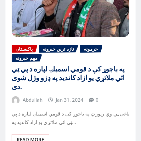
جرمونه
تازه ترین خبرونه
پاکیستان
مهم خبرونه
په باجوړ کې د قومي اسمبلۍ لپاره د پي ټي
ائي ملاتړي يو ازاد کانديد په ډزو وژل شوى
دى.
Abdullah
Jan 31, 2024
0
باغی ټي وي رپورټ په باجوړ کې د قومي اسمبلۍ لپاره د پي
ټي ائي ملاتړي يو ازاد کانديد په…
READ MORE