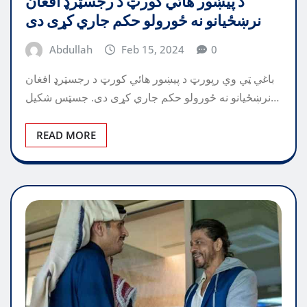
د پيښور هائي کورټ د رجسټرډ افغان
نرښځیانو نه ځورولو حکم جاري کړی دی
Abdullah
Feb 15, 2024
0
باغي ټي وي رپورټ د پيښور هائي کورټ د رجسټرډ افغان
نرښځیانو نه ځورولو حکم جاري کړی دی. جسټس شکیل…
READ MORE