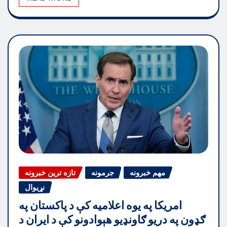
مهم خبرونه
جرمونه
تازه ترین خبرونه
نړیوال
امریکا په یوه اعلامیه کې د پاکستان په
ګډون په دریو ګاونډیو هېوادونو کې د ایران د