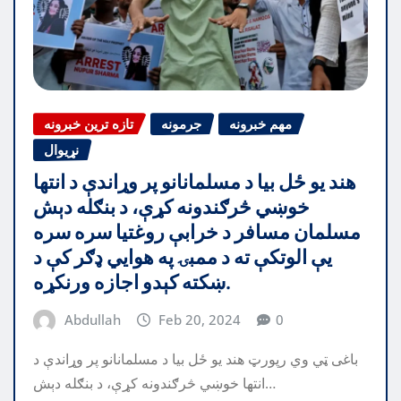
مهم خبرونه
جرمونه
تازه ترین خبرونه
نړیوال
هند یو ځل بیا د مسلمانانو پر وړاندې د انتها
خوښي څرګندونه کړې، د بنګله دېش
مسلمان مسافر د خرابې روغتیا سره سره
یې الوتکې ته د ممبۍ په هوايي ډګر کې د
ښکته کېدو اجازه ورنکړه.
Abdullah
Feb 20, 2024
0
باغی ټي وي رپورټ هند یو ځل بیا د مسلمانانو پر وړاندې د
انتها خوښي څرګندونه کړې، د بنګله دېش…