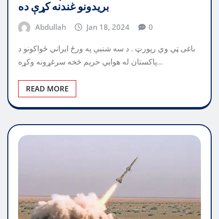
بریدونو غندنه کړې ده
Abdullah
Jan 18, 2024
0
باغی ټي وي رپورټ . د سه شنبې په ورځ ایراني ځواکونو د
پاکستان له هوايي حریم څخه سرغړونه وکړه…
READ MORE