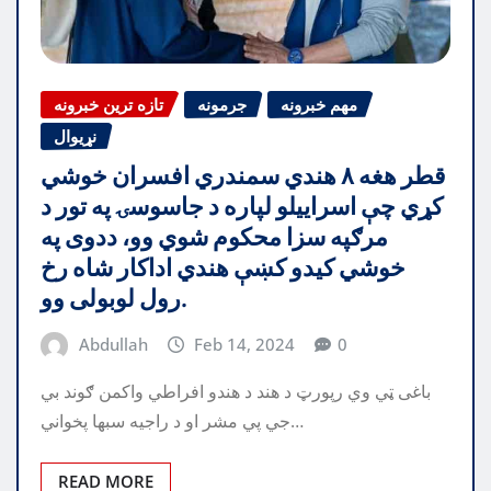
مهم خبرونه
جرمونه
تازه ترین خبرونه
نړیوال
قطر هغه ۸ هندي سمندري افسران خوشي
کړي چې اسراییلو لپاره د جاسوسۍ په تور د
مرګپه سزا محکوم شوي وو، ددوی په
خوشي کیدو کښې هندي اداکار شاه رخ
رول لوبولی وو.
Abdullah
Feb 14, 2024
0
باغی ټي وي رپورټ د هند د هندو افراطي واکمن ګوند بي
جي پي مشر او د راجیه سبھا پخواني…
READ MORE