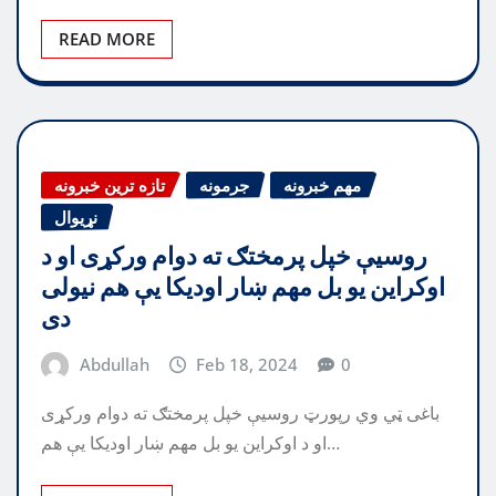
READ MORE
مهم خبرونه
جرمونه
تازه ترین خبرونه
نړیوال
روسیې خپل پرمختګ ته دوام ورکړی او د
اوکراین یو بل مهم ښار اودیکا یې هم نیولی
دی
Abdullah
Feb 18, 2024
0
باغی ټي وي رپورټ روسیې خپل پرمختګ ته دوام ورکړی
او د اوکراین یو بل مهم ښار اودیکا یې هم…