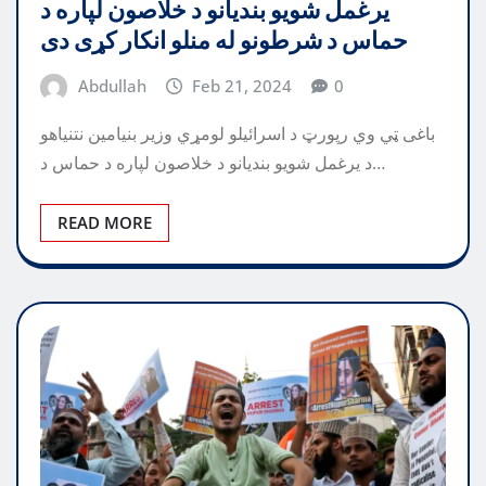
یرغمل شویو بندیانو د خلاصون لپاره د
حماس د شرطونو له منلو انکار کړی دی
Abdullah
Feb 21, 2024
0
باغی ټي وي رپورټ د اسرائیلو لومړي وزیر بنیامین نتنیاهو
د یرغمل شویو بندیانو د خلاصون لپاره د حماس د…
READ MORE